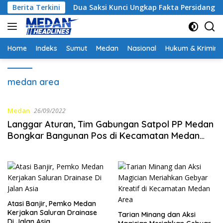
Langsung
Berita Terkini
Dua Saksi Kunci Ungkap Fakta Persidangan Yang Mel
ke
konten
Home
Indeks
Sumut
Medan
Nasional
Hukum & Krimina
medan area
Medan
26/09/2022
Langgar Aturan, Tim Gabungan Satpol PP Medan
Bongkar Bangunan Pos di Kecamatan Medan
Area
Atasi Banjir, Pemko Medan
Kerjakan Saluran Drainase
Tarian Minang dan Aksi
Di Jalan Asia