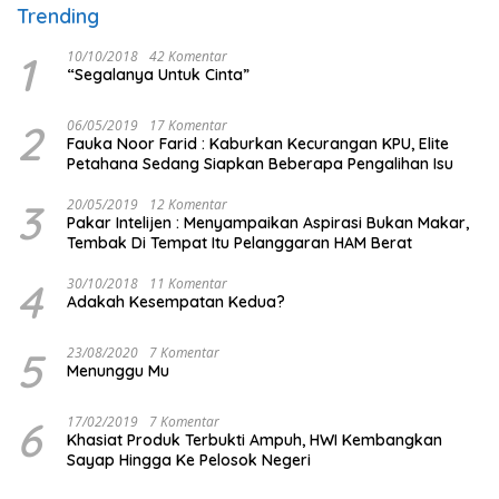
Trending
1
10/10/2018
42 Komentar
“Segalanya Untuk Cinta”
2
06/05/2019
17 Komentar
Fauka Noor Farid : Kaburkan Kecurangan KPU, Elite
Petahana Sedang Siapkan Beberapa Pengalihan Isu
3
20/05/2019
12 Komentar
Pakar Intelijen : Menyampaikan Aspirasi Bukan Makar,
Tembak Di Tempat Itu Pelanggaran HAM Berat
4
30/10/2018
11 Komentar
Adakah Kesempatan Kedua?
5
23/08/2020
7 Komentar
Menunggu Mu
6
17/02/2019
7 Komentar
Khasiat Produk Terbukti Ampuh, HWI Kembangkan
Sayap Hingga Ke Pelosok Negeri