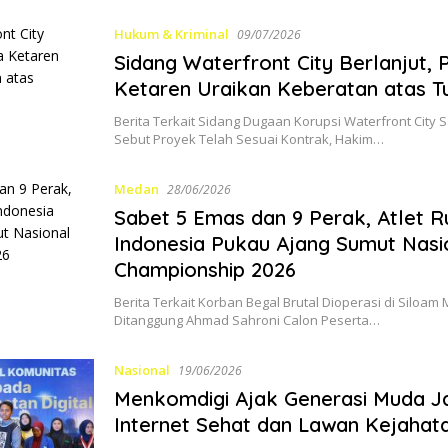
Hukum & Kriminal
09/07/2026
Sidang Waterfront City Berlanjut,
Ketaren Uraikan Keberatan atas T
Berita Terkait Sidang Dugaan Korupsi Waterfront City S
Sebut Proyek Telah Sesuai Kontrak, Hakim…
Medan
28/06/2026
Sabet 5 Emas dan 9 Perak, Atlet R
Indonesia Pukau Ajang Sumut Nasi
Championship 2026
Berita Terkait Korban Begal Brutal Dioperasi di Siloam
Ditanggung Ahmad Sahroni Calon Peserta…
Nasional
19/06/2026
Menkomdigi Ajak Generasi Muda J
Internet Sehat dan Lawan Kejahata