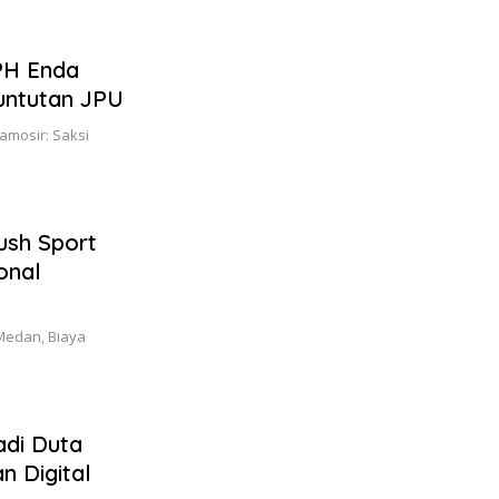
 PH Enda
untutan JPU
amosir: Saksi
ush Sport
onal
 Medan, Biaya
adi Duta
n Digital