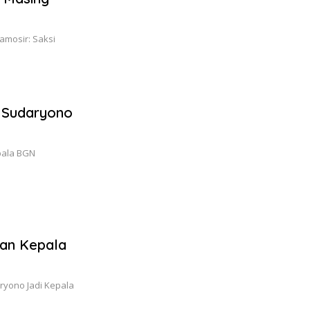
amosir: Saksi
k Sudaryono
pala BGN
tan Kepala
ryono Jadi Kepala