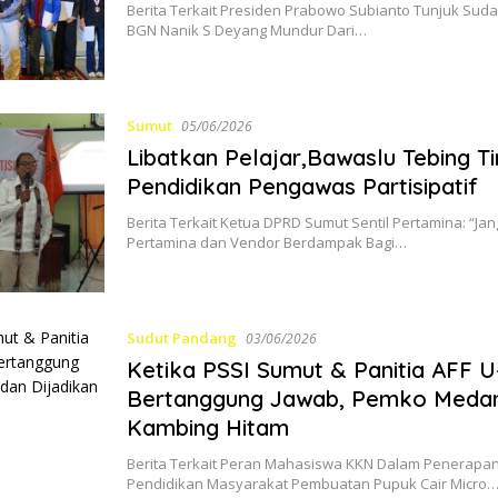
Berita Terkait Presiden Prabowo Subianto Tunjuk Suda
BGN Nanik S Deyang Mundur Dari…
Sumut
05/06/2026
Libatkan Pelajar,Bawaslu Tebing Ti
Pendidikan Pengawas Partisipatif
Berita Terkait Ketua DPRD Sumut Sentil Pertamina: “Ja
Pertamina dan Vendor Berdampak Bagi…
Sudut Pandang
03/06/2026
Ketika PSSI Sumut & Panitia AFF U
Bertanggung Jawab, Pemko Medan
Kambing Hitam
Berita Terkait Peran Mahasiswa KKN Dalam Penerapan
Pendidikan Masyarakat Pembuatan Pupuk Cair Micro