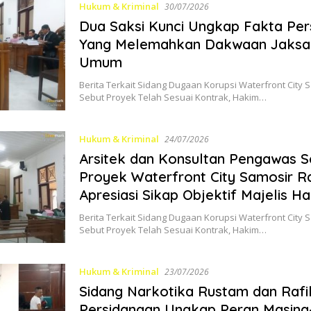
Hukum & Kriminal
30/07/2026
Dua Saksi Kunci Ungkap Fakta Per
Yang Melemahkan Dakwaan Jaksa
Umum
Berita Terkait Sidang Dugaan Korupsi Waterfront City S
Sebut Proyek Telah Sesuai Kontrak, Hakim…
Hukum & Kriminal
24/07/2026
Arsitek dan Konsultan Pengawas S
Proyek Waterfront City Samosir 
Apresiasi Sikap Objektif Majelis H
Berita Terkait Sidang Dugaan Korupsi Waterfront City S
Sebut Proyek Telah Sesuai Kontrak, Hakim…
Hukum & Kriminal
23/07/2026
Sidang Narkotika Rustam dan Rafi
Persidangan Ungkap Peran Masing