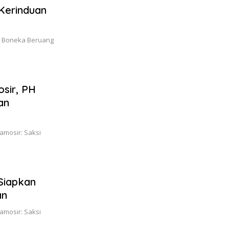
Kerinduan
ng Boneka Beruang
sir, PH
an
amosir: Saksi
Siapkan
an
amosir: Saksi