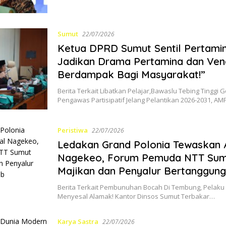
Sumut
22/07/2026
Ketua DPRD Sumut Sentil Pertamin
Jadikan Drama Pertamina dan Ven
Berdampak Bagi Masyarakat!”
Berita Terkait Libatkan Pelajar,Bawaslu Tebing Tinggi 
Pengawas Partisipatif Jelang Pelantikan 2026-2031, A
Peristiwa
22/07/2026
Ledakan Grand Polonia Tewaskan 
Nagekeo, Forum Pemuda NTT Sum
Majikan dan Penyalur Bertanggun
Berita Terkait Pembunuhan Bocah Di Tembung, Pelak
Menyesal Alamak! Kantor Dinsos Sumut Terbakar…
Karya Sastra
22/07/2026