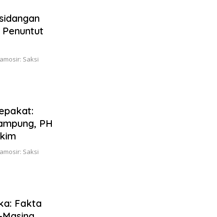
sidangan
 Penuntut
amosir: Saksi
epakat:
Rampung, PH
akim
amosir: Saksi
ka: Fakta
-Masing