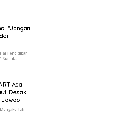
a: “Jangan
dor
Gelar Pendidikan
MPI Sumut…
ART Asal
ut Desak
g Jawab
u Mengaku Tak