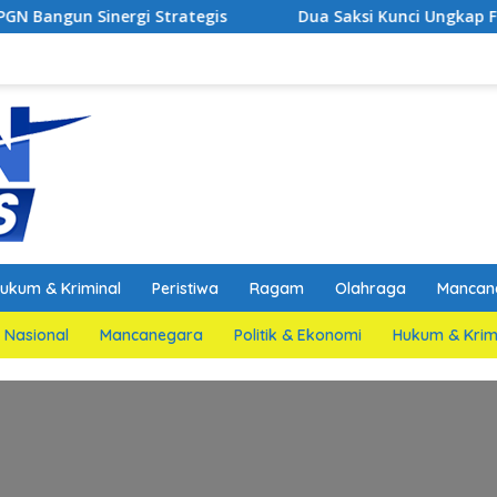
 Strategis
Dua Saksi Kunci Ungkap Fakta Persidanga
ukum & Kriminal
Peristiwa
Ragam
Olahraga
Mancan
Nasional
Mancanegara
Politik & Ekonomi
Hukum & Krim