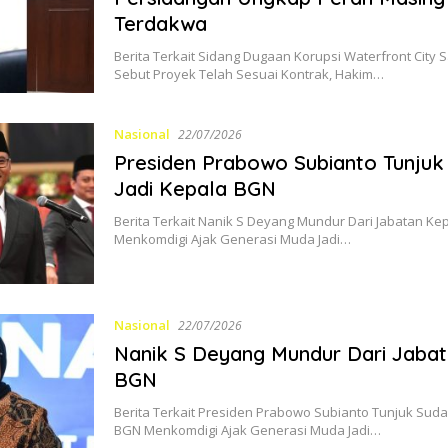
Terdakwa
Berita Terkait Sidang Dugaan Korupsi Waterfront City S
Sebut Proyek Telah Sesuai Kontrak, Hakim…
Nasional
22/07/2026
Presiden Prabowo Subianto Tunju
Jadi Kepala BGN
Berita Terkait Nanik S Deyang Mundur Dari Jabatan Ke
Menkomdigi Ajak Generasi Muda Jadi…
Nasional
22/07/2026
Nanik S Deyang Mundur Dari Jaba
BGN
Berita Terkait Presiden Prabowo Subianto Tunjuk Suda
BGN Menkomdigi Ajak Generasi Muda Jadi…