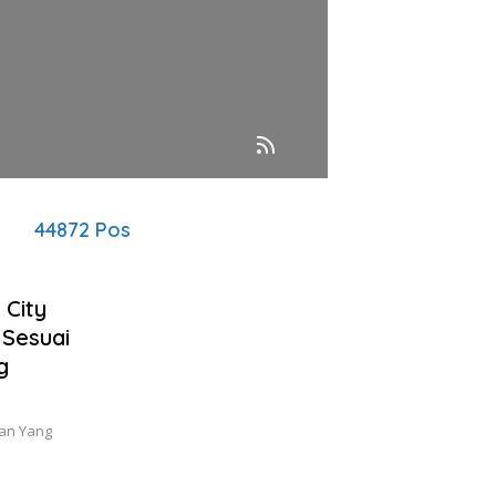
44872 Pos
 City
 Sesuai
g
gan Yang
…