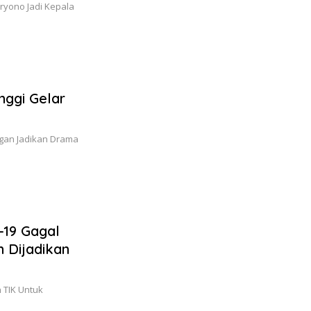
ryono Jadi Kepala
nggi Gelar
ngan Jadikan Drama
-19 Gagal
 Dijadikan
 TIK Untuk
…