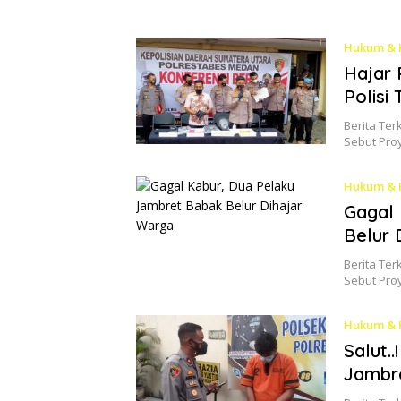
Hukum & 
Hajar 
Polisi
Berita Ter
Sebut Pro
Hukum & 
Gagal 
Belur 
Berita Ter
Sebut Pro
Hukum & 
Salut.
Jambr