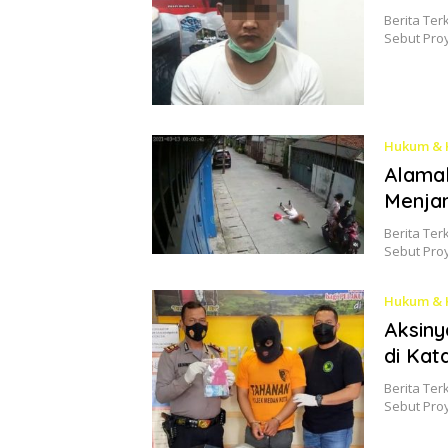
Berita Ter
Sebut Pro
Hukum & 
Alamak
Menja
Berita Ter
Sebut Pro
Hukum & 
Aksiny
di Kat
Berita Ter
Sebut Pro