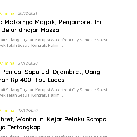
Kriminal
20/02/2021
 Motornya Mogok, Penjambret Ini
Belur dihajar Massa
kait Sidang Dugaan Korupsi Waterfront City Samosir: Saksi
yek Telah Sesuai Kontrak, Hakim…
Kriminal
31/12/2020
Penjual Sapu Lidi Dijambret, Uang
an Rp 400 Ribu Ludes
kait Sidang Dugaan Korupsi Waterfront City Samosir: Saksi
yek Telah Sesuai Kontrak, Hakim…
Kriminal
12/12/2020
bret, Wanita Ini Kejar Pelaku Sampai
ya Tertangkap
kait Sidang Dugaan Korupsi Waterfront City Samosir: Saksi