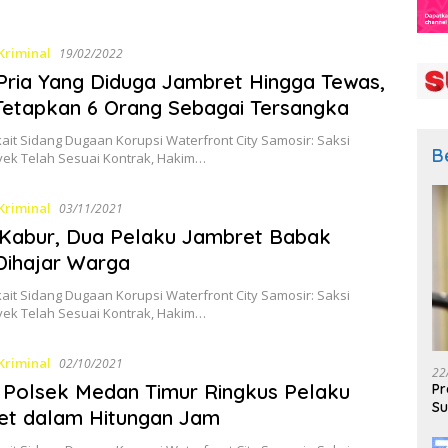
Kriminal
19/02/2022
Pria Yang Diduga Jambret Hingga Tewas,
 Tetapkan 6 Orang Sebagai Tersangka
kait Sidang Dugaan Korupsi Waterfront City Samosir: Saksi
B
yek Telah Sesuai Kontrak, Hakim…
Kriminal
03/11/2021
Kabur, Dua Pelaku Jambret Babak
Dihajar Warga
kait Sidang Dugaan Korupsi Waterfront City Samosir: Saksi
yek Telah Sesuai Kontrak, Hakim…
Kriminal
02/10/2021
22
.! Polsek Medan Timur Ringkus Pelaku
Pr
Su
et dalam Hitungan Jam