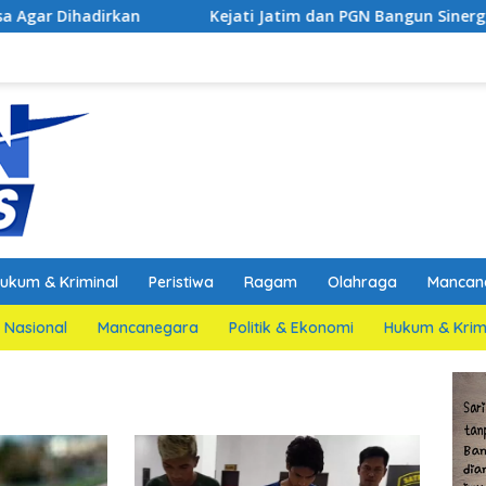
Kejati Jatim dan PGN Bangun Sinergi Strategis
Dua S
ukum & Kriminal
Peristiwa
Ragam
Olahraga
Mancan
Nasional
Mancanegara
Politik & Ekonomi
Hukum & Krim