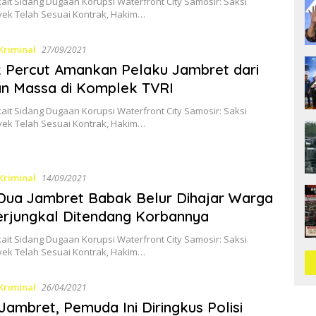
kait Sidang Dugaan Korupsi Waterfront City Samosir: Saksi
yek Telah Sesuai Kontrak, Hakim…
Kriminal
27/09/2021
 Percut Amankan Pelaku Jambret dari
n Massa di Komplek TVRI
kait Sidang Dugaan Korupsi Waterfront City Samosir: Saksi
yek Telah Sesuai Kontrak, Hakim…
Kriminal
14/09/2021
Dua Jambret Babak Belur Dihajar Warga
erjungkal Ditendang Korbannya
kait Sidang Dugaan Korupsi Waterfront City Samosir: Saksi
yek Telah Sesuai Kontrak, Hakim…
Kriminal
26/04/2021
Jambret, Pemuda Ini Diringkus Polisi