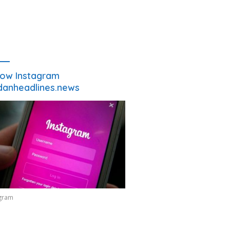
low Instagram
anheadlines.news
agram