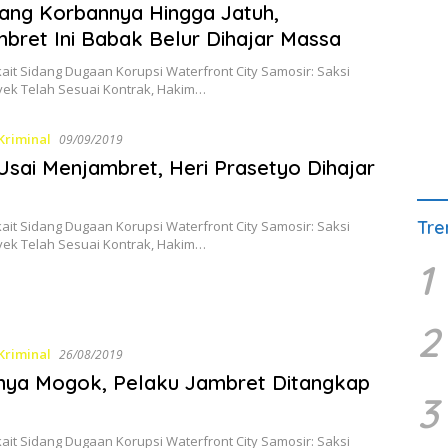
ang Korbannya Hingga Jatuh,
bret Ini Babak Belur Dihajar Massa
kait Sidang Dugaan Korupsi Waterfront City Samosir: Saksi
yek Telah Sesuai Kontrak, Hakim…
Kriminal
09/09/2019
Usai Menjambret, Heri Prasetyo Dihajar
Tre
kait Sidang Dugaan Korupsi Waterfront City Samosir: Saksi
yek Telah Sesuai Kontrak, Hakim…
1
2
Kriminal
26/08/2019
nya Mogok, Pelaku Jambret Ditangkap
3
kait Sidang Dugaan Korupsi Waterfront City Samosir: Saksi