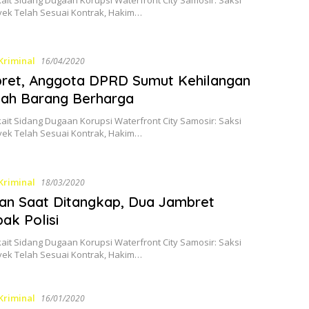
yek Telah Sesuai Kontrak, Hakim…
Kriminal
16/04/2020
ret, Anggota DPRD Sumut Kehilangan
lah Barang Berharga
kait Sidang Dugaan Korupsi Waterfront City Samosir: Saksi
yek Telah Sesuai Kontrak, Hakim…
Kriminal
18/03/2020
an Saat Ditangkap, Dua Jambret
ak Polisi
kait Sidang Dugaan Korupsi Waterfront City Samosir: Saksi
yek Telah Sesuai Kontrak, Hakim…
Kriminal
16/01/2020