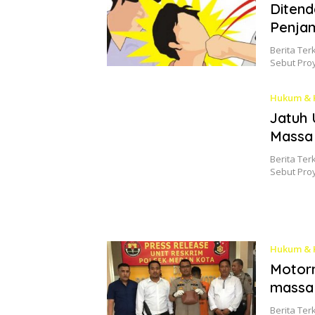
Ditend
Penjam
Berita Ter
Sebut Pro
Hukum & 
Jatuh 
Massa
Berita Ter
Sebut Pro
Hukum & 
Motor
massa
Berita Ter