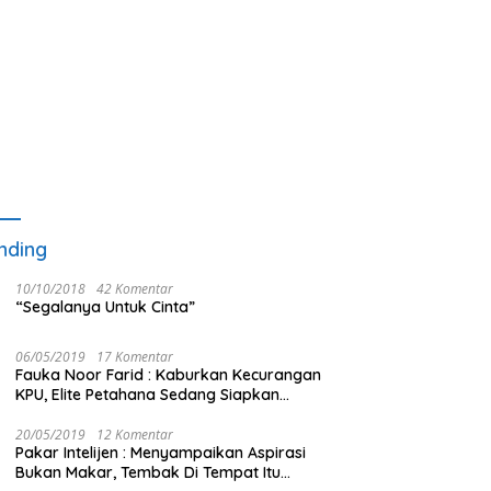
nding
10/10/2018
42 Komentar
“Segalanya Untuk Cinta”
06/05/2019
17 Komentar
Fauka Noor Farid : Kaburkan Kecurangan
KPU, Elite Petahana Sedang Siapkan
Beberapa Pengalihan Isu
20/05/2019
12 Komentar
Pakar Intelijen : Menyampaikan Aspirasi
Bukan Makar, Tembak Di Tempat Itu