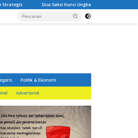
aksi Kunci Ungkap Fakta Persidangan Yang Melemahkan Dakw
egara
Politik & Ekonomi
inal
Advertorial