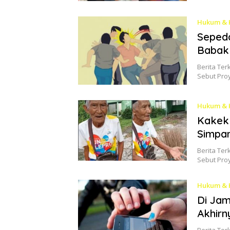
Hukum & 
Sepeda
Babak 
Berita Ter
Sebut Pro
Hukum & 
Kakek 
Simpan
Berita Ter
Sebut Pro
Hukum & 
Di Jam
Akhirn
Berita Ter