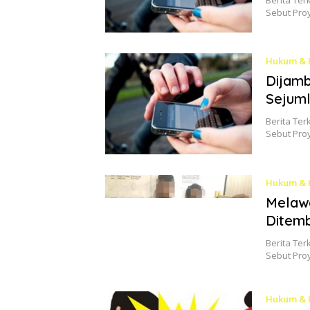
Sebut Pro
Hukum & 
Dijamb
Sejum
Berita Ter
Sebut Pro
Hukum & 
Melaw
Ditemb
Berita Ter
Sebut Pro
Hukum & 