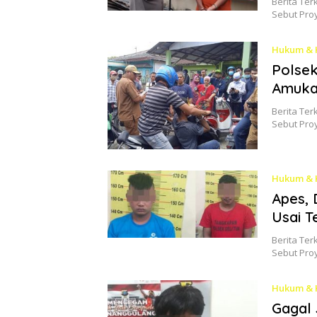
Berita Ter
Sebut Pro
Hukum & 
Polsek
Amuka
Berita Ter
Sebut Pro
Hukum & 
Apes, 
Usai T
Berita Ter
Sebut Pro
Hukum & 
Gagal 