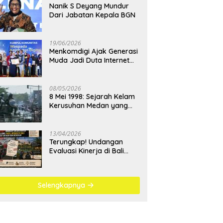
Nanik S Deyang Mundur
Dari Jabatan Kepala BGN
19/06/2026
Menkomdigi Ajak Generasi
Muda Jadi Duta Internet
Sehat dan Lawan
Kejahatan Digital
08/05/2026
8 Mei 1998: Sejarah Kelam
Kerusuhan Medan yang
Menjadi Pembelajaran
Bangsa
13/04/2026
Terungkap! Undangan
Evaluasi Kinerja di Bali
Berujung Padel Mewah
Saat Antrean BBM
Mengular
Selengkapnya