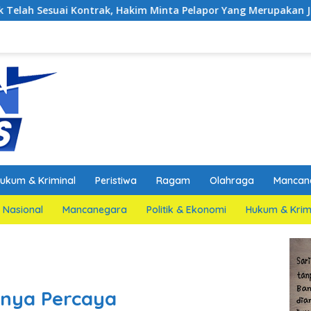
rak, Hakim Minta Pelapor Yang Merupakan Jaksa Agar Dihadirka
ukum & Kriminal
Peristiwa
Ragam
Olahraga
Mancan
Nasional
Mancanegara
Politik & Ekonomi
Hukum & Krim
anya Percaya