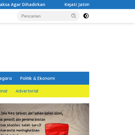
n
Kejati Jatim dan PGN Bangun Sinergi Strategis
egara
Politik & Ekonomi
inal
Advertorial