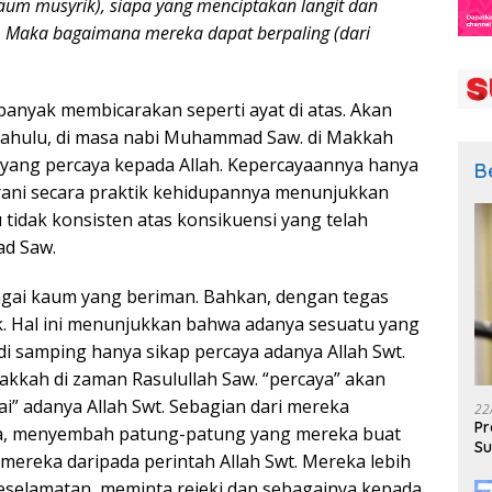
m musyrik), siapa yang menciptakan langit dan
. Maka bagaimana mereka dapat berpaling (dari
 banyak membicarakan seperti ayat di atas. Akan
 dahulu, di masa nabi Muhammad Saw. di Makkah
 yang percaya kepada Allah. Kepercayaannya hanya
B
erani secara praktik kehidupannya menunjukkan
 tidak konsisten atas konsikuensi yang telah
ad Saw.
agai kaum yang beriman. Bahkan, dengan tegas
. Hal ini menunjukkan bahwa adanya sesuatu yang
di samping hanya sikap percaya adanya Allah Swt.
kkah di zaman Rasulullah Saw. “percaya” akan
i” adanya Allah Swt. Sebagian dari mereka
22
Pr
ka, menyembah patung-patung yang mereka buat
Su
 mereka daripada perintah Allah Swt. Mereka lebih
eselamatan, meminta rejeki dan sebagainya kepada