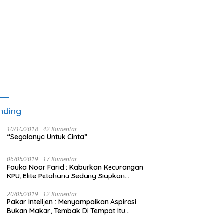
nding
10/10/2018
42 Komentar
“Segalanya Untuk Cinta”
06/05/2019
17 Komentar
Fauka Noor Farid : Kaburkan Kecurangan
KPU, Elite Petahana Sedang Siapkan
Beberapa Pengalihan Isu
20/05/2019
12 Komentar
Pakar Intelijen : Menyampaikan Aspirasi
Bukan Makar, Tembak Di Tempat Itu