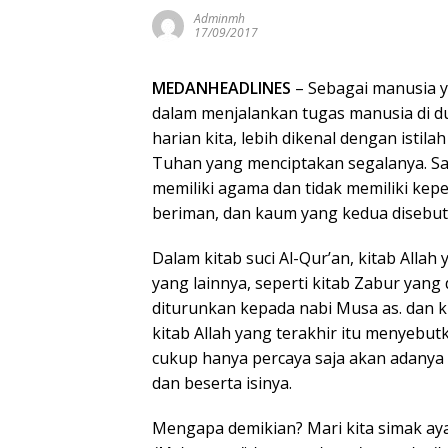
Adminmh
17/09/2017
MEDANHEADLINES
– Sebagai manusia y
dalam menjalankan tugas manusia di d
harian kita, lebih dikenal dengan isti
Tuhan yang menciptakan segalanya. S
memiliki agama dan tidak memiliki kep
beriman, dan kaum yang kedua disebut
Dalam kitab suci Al-Qur’an, kitab Allah
yang lainnya, seperti kitab Zabur yang
diturunkan kepada nabi Musa as. dan ki
kitab Allah yang terakhir itu menyebu
cukup hanya percaya saja akan adanya
dan beserta isinya.
Mengapa demikian? Mari kita simak ayat 