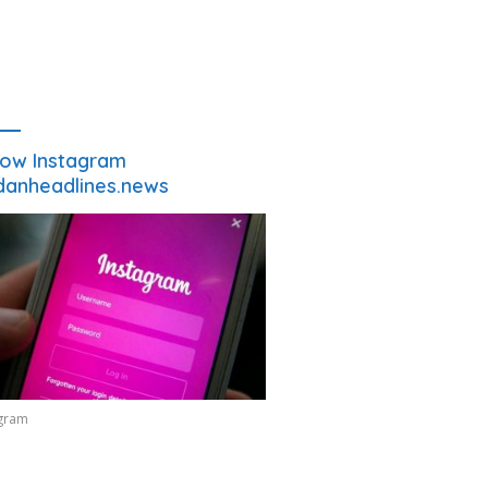
low Instagram
anheadlines.news
agram