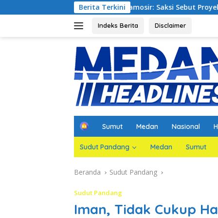
Langsung
aterfront City Samosir: Saksi Sebut Proyek Telah Sesuai Kont
Berita Terkini
ke
konten
Indeks Berita
Disclaimer
H
Sumut
Medan
Nasional
H
o
m
Sudut Pandang
Medan
Sumut
e
Beranda
Sudut Pandang
Sudut Pandang
Iman, Tidak Cukup H