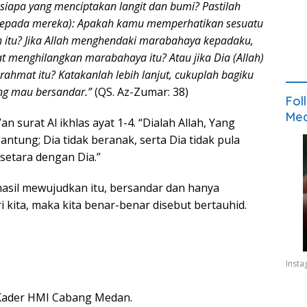
siapa yang menciptakan langit dan bumi? Pastilah
(kepada mereka): Apakah kamu memperhatikan sesuatu
h itu? Jika Allah menghendaki marabahaya kepadaku,
t menghilangkan marabahaya itu? Atau jika Dia (Allah)
hmat itu? Katakanlah lebih lanjut, cukuplah bagiku
ng mau bersandar.”
(QS. Az-Zumar: 38)
Fol
Med
an surat Al ikhlas ayat 1-4. “Dialah Allah, Yang
ntung; Dia tidak beranak, serta Dia tidak pula
setara dengan Dia.”
hasil mewujudkan itu, bersandar dan hanya
i kita, maka kita benar-benar disebut bertauhid.
Inst
Kader HMI Cabang Medan.