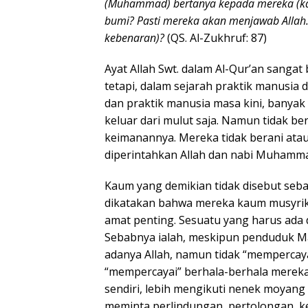
(Muhammad) bertanya kepada mereka (kau
bumi? Pasti mereka akan menjawab Allah
kebenaran)?
(QS. Al-Zukhruf: 87)
Ayat Allah Swt. dalam Al-Qur’an sangat
tetapi, dalam sejarah praktik manusia
dan praktik manusia masa kini, banyak
keluar dari mulut saja. Namun tidak b
keimanannya. Mereka tidak berani atau
diperintahkan Allah dan nabi Muhamm
Kaum yang demikian tidak disebut seb
dikatakan bahwa mereka kaum musyrik
amat penting. Sesuatu yang harus ada 
Sebabnya ialah, meskipun penduduk Ma
adanya Allah, namun tidak “mempercaya
“mempercayai” berhala-berhala mere
sendiri, lebih mengikuti nenek moyang
meminta perlindungan, pertolongan, k