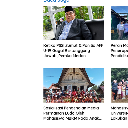
Ketika PSSI Sumut & Panitia AFF
Peran M
U-19 Gagal Bertanggung
Penerapa
Jawab, Pemko Medan
Pendidik
Dijadikan Kambing Hitam
Sosialisasi Pengenalan Media
Mahasis
Permainan Ludo Oleh
Universi
Mahasiswa MBKM Pada Anak
Lakukan 
SD
Sabunga