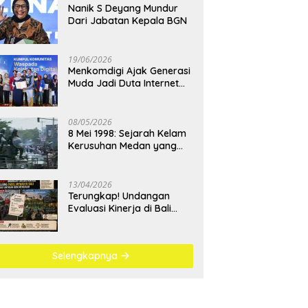
Nanik S Deyang Mundur
Dari Jabatan Kepala BGN
19/06/2026
Menkomdigi Ajak Generasi
Muda Jadi Duta Internet
Sehat dan Lawan
Kejahatan Digital
08/05/2026
8 Mei 1998: Sejarah Kelam
Kerusuhan Medan yang
Menjadi Pembelajaran
Bangsa
13/04/2026
Terungkap! Undangan
Evaluasi Kinerja di Bali
Berujung Padel Mewah
Saat Antrean BBM
Mengular
Selengkapnya