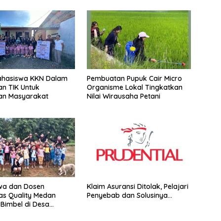
ahasiswa KKN Dalam
Pembuatan Pupuk Cair Micro
n TIK Untuk
Organisme Lokal Tingkatkan
an Masyarakat
Nilai Wirausaha Petani
wa dan Dosen
Klaim Asuransi Ditolak, Pelajari
tas Quality Medan
Penyebab dan Solusinya…
Bimbel di Desa
n Nihuta