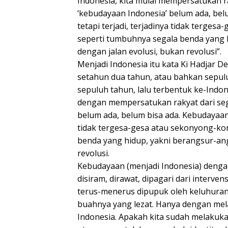
Indonesia, kita mulai mempersatukan ra
‘kebudayaan Indonesia’ belum ada, belu
tetapi terjadi, terjadinya tidak terge
seperti tumbuhnya segala benda yang 
dengan jalan evolusi, bukan revolusi”.
Menjadi Indonesia itu kata Ki Hadjar 
setahun dua tahun, atau bahkan sepulu
sepuluh tahun, lalu terbentuk ke-Indon
dengan mempersatukan rakyat dari sega
belum ada, belum bisa ada. Kebudayaan it
tidak tergesa-gesa atau sekonyong-ko
benda yang hidup, yakni berangsur-ang
revolusi.
Kebudayaan (menjadi Indonesia) dengan
disiram, dirawat, dipagari dari interve
terus-menerus dipupuk oleh keluhuran
buahnya yang lezat. Hanya dengan mela
Indonesia. Apakah kita sudah melakukan