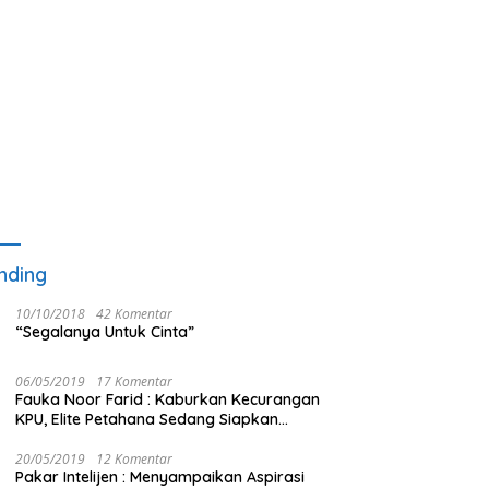
nding
10/10/2018
42 Komentar
“Segalanya Untuk Cinta”
06/05/2019
17 Komentar
Fauka Noor Farid : Kaburkan Kecurangan
KPU, Elite Petahana Sedang Siapkan
Beberapa Pengalihan Isu
20/05/2019
12 Komentar
Pakar Intelijen : Menyampaikan Aspirasi