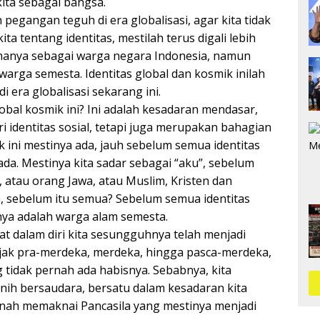
ita sebagai bangsa.
n pegangan teguh di era globalisasi, agar kita tidak
 tentang identitas, mestilah terus digali lebih
dak hanya sebagai warga negara Indonesia, namun
arga semesta. Identitas global dan kosmik inilah
 era globalisasi sekarang ini.
obal kosmik ini? Ini adalah kesadaran mendasar,
 identitas sosial, tetapi juga merupakan bahagian
k ini mestinya ada, jauh sebelum semua identitas
ada. Mestinya kita sadar sebagai “aku”, sebelum
 atau orang Jawa, atau Muslim, Kristen dan
, sebelum itu semua? Sebelum semua identitas
lnya adalah warga alam semesta.
 dalam diri kita sesungguhnya telah menjadi
Sejak pra-merdeka, merdeka, hingga pasca-merdeka,
tidak pernah ada habisnya. Sebabnya, kita
h bersaudara, bersatu dalam kesadaran kita
ernah memaknai Pancasila yang mestinya menjadi