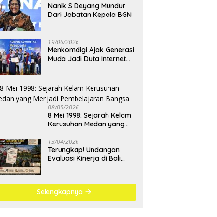
Nanik S Deyang Mundur
Dari Jabatan Kepala BGN
19/06/2026
Menkomdigi Ajak Generasi
Muda Jadi Duta Internet
Sehat dan Lawan
Kejahatan Digital
08/05/2026
8 Mei 1998: Sejarah Kelam
Kerusuhan Medan yang
Menjadi Pembelajaran
Bangsa
13/04/2026
Terungkap! Undangan
Evaluasi Kinerja di Bali
Berujung Padel Mewah
Saat Antrean BBM
Mengular
Selengkapnya