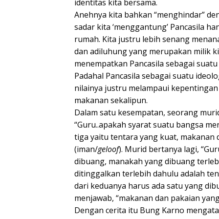
identitas kita bersama.
Anehnya kita bahkan “menghindar” denga
sadar kita ‘menggantung’ Pancasila han
rumah. Kita justru lebih senang menana
dan adiluhung yang merupakan milik ki
menempatkan Pancasila sebagai suat
Padahal Pancasila sebagai suatu ideol
nilainya justru melampaui kepentinga
makanan sekalipun.
Dalam satu kesempatan, seorang murid
“Guru..apakah syarat suatu bangsa men
tiga yaitu tentara yang kuat, makanan
(iman/
geloof
). Murid bertanya lagi, “Gu
dibuang, manakah yang dibuang terlebi
ditinggalkan terlebih dahulu adalah ten
dari keduanya harus ada satu yang di
menjawab, “makanan dan pakaian yang 
Dengan cerita itu Bung Karno mengata