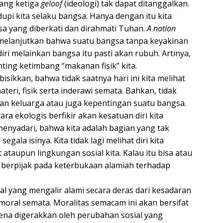
yang ketiga
geloof
(ideologi) tak dapat ditanggalkan.
upi kita selaku bangsa. Hanya dengan itu kita
sa yang diberkati dan dirahmati Tuhan.
A nation
elanjutkan bahwa suatu bangsa tanpa keyakinan
diri melainkan bangsa itu pasti akan rubuh. Artinya,
nting ketimbang “makanan fisik” kita.
isikkan, bahwa tidak saatnya hari ini kita melihat
ateri, fisik serta inderawi semata. Bahkan, tidak
ngan keluarga atau juga kepentingan suatu bangsa.
ara ekologis berfikir akan kesatuan diri kita
enyadari, bahwa kita adalah bagian yang tak
gala isinya. Kita tidak lagi melihat diri kita
ataupun lingkungan sosial kita. Kalau itu bisa atau
 berpijak pada keterbukaan alamiah terhadap
al yang mengalir alami secara deras dari kesadaran
 moral semata. Moralitas semacam ini akan bersifat
rena digerakkan oleh perubahan sosial yang