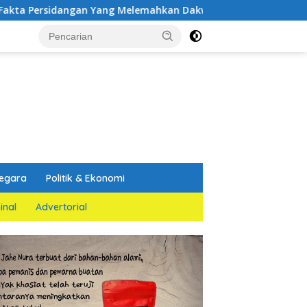
n Yang Melemahkan Dakwaan Jaksa Penuntut Umum
PGN
egara
Politik & Ekonomi
inal
Advertorial