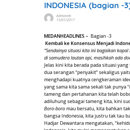
INDONESIA (bagian -3
Adminmh
15/01/2017
MEDANHEADLINES –
Bagian -3
Kembali ke Konsensus Menjadi Indone
“Sendainya situasi kita ini bagaikan kapa
di samudera lautan api, masihkah ada d
Jelas kini kita berada pada situasi ya
dua serangan “penyakit” sekaligus yaitu
menghadapi kuatnya cengkeraman ideol
yang sama kita sama sekali tak punya “
tameng dan pertahanan kita telah bob
adiluhung sebagai tameng kita, kini sud
Boro-boro
mau bersatu, kita bahkan tak
bangsa Indonesia, kita justru tak tau 
Hadjar Dewantara mengatakan, “kehidu