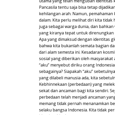
utama yang telah mengubah identitas k
Pancasila tentu saja bisa tetap dijadika
kehilangan arah. Namun, pemahaman kita
dalam. Kita perlu melihat diri kita ti
juga sebagai warga dunia, dan bahkan w
yang kiranya tepat untuk direnungkan di
Apa yang dimaksud dengan identitas gl
bahwa kita bukanlah semata bagian dari
dari alam semesta ini. Kesadaran kosmi
sosial yang diberikan oleh masyarakat 
“aku” menyebut diriku orang Indonesia,
sebagainya? Siapakah “aku” sebetulnya
yang dilabeli manusia ada, kita sebetu
Kebhinnekaan (perbedaan) yang melekat
sekat dan ancaman bagi kita sendiri. 
perbedaan telah menjadi ancaman yang 
memang tidak pernah menanamkan beni
selaku bangsa Indonesia. Kita tidak p