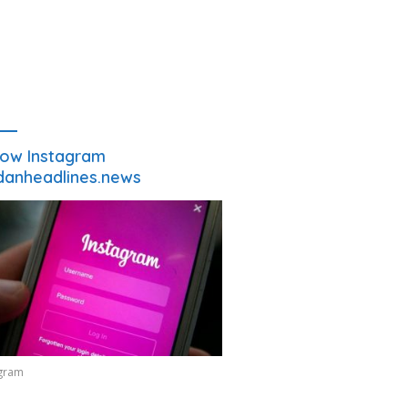
low Instagram
anheadlines.news
agram