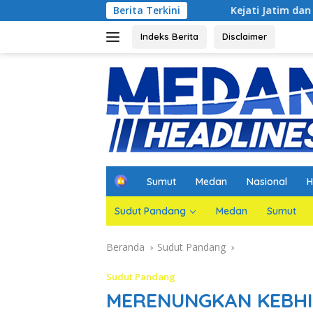
Langsung
sa Agar Dihadirkan
Berita Terkini
Kejati Jatim dan PGN Bangun Sinergi
ke
konten
Indeks Berita
Disclaimer
H
Sumut
Medan
Nasional
H
o
m
Sudut Pandang
Medan
Sumut
e
Beranda
Sudut Pandang
Sudut Pandang
MERENUNGKAN KEBHI