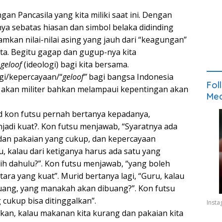
n Pancasila yang kita miliki saat ini. Dengan
ya sebatas hiasan dan simbol belaka didinding
mkan nilai-nilai asing yang jauh dari “keagungan”
ta. Begitu gagap dan gugup-nya kita
u
geloof
(ideologi) bagi kita bersama.
ogi/kepercayaan/“
geloof”
bagi bangsa Indonesia
Fol
n akan militer bahkan melampaui kepentingan akan
Med
 kon futsu pernah bertanya kepadanya,
jadi kuat?. Kon futsu menjawab, “Syaratnya ada
 dan pakaian yang cukup, dan kepercayaan
ru, kalau dari ketiganya harus ada satu yang
h dahulu?”. Kon futsu menjawab, “yang boleh
tara yang kuat”. Murid bertanya lagi, “Guru, kalau
buang, yang manakah akan dibuang?”. Kon futsu
cukup bisa ditinggalkan”.
Inst
kan, kalau makanan kita kurang dan pakaian kita