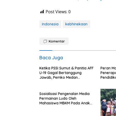
Post Views:
0
Indonesia
kebhinekaan
Komentar
Baca Juga
Ketika PSSI Sumut & Panitia AFF
Peran M
U-19 Gagal Bertanggung
Penerapa
Jawab, Pemko Medan
Pendidik
Dijadikan Kambing Hitam
Sosialisasi Pengenalan Media
Permainan Ludo Oleh
Mahasiswa MBKM Pada Anak
SD