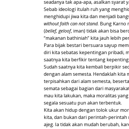
seadanya tak apa-apa, asalkan syarat 
Sebab ideologi itulah ruh yang menghid
menghidupi jiwa kita dan menjadi bang
without faith can not stand.
Bung Karno m
(
belief, geloof
, iman) tidak akan bisa ber
“makanan bathiniah” kita jauh lebih pe
Para bijak bestari bersuara sayup memb
diri kita sebatas kepentingan pribadi, m
saatnya kita berfikir tentang kepenti
Sudah saatnya kita kembali berpikir sec
dengan alam semesta. Hendaklah kita m
terpisahkan dari alam semesta, beserta se
semata sebagai bagian dari masyarakat 
mau kita lakukan, maka moralitas yang
segala sesuatu pun akan terbentuk.
Kita akan hidup dengan tolok ukur mor
kita, dan bukan dari perintah-perintah
ajeg. Ia tidak akan mudah berubah, ka