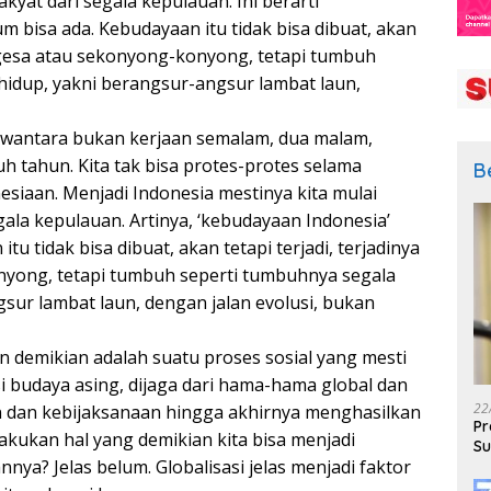
kyat dari segala kepulauan. Ini berarti
m bisa ada. Kebudayaan itu tidak bisa dibuat, akan
sa-gesa atau sekonyong-konyong, tetapi tumbuh
hidup, yakni berangsur-angsur lambat laun,
Dewantara bukan kerjaan semalam, dua malam,
h tahun. Kita tak bisa protes-protes selama
B
esiaan. Menjadi Indonesia mestinya kita mulai
la kepulauan. Artinya, ‘kebudayaan Indonesia’
u tidak bisa dibuat, akan tetapi terjadi, terjadinya
nyong, tetapi tumbuh seperti tumbuhnya segala
sur lambat laun, dengan jalan evolusi, bukan
 demikian adalah suatu proses sosial yang mesti
nsi budaya asing, dijaga dari hama-hama global dan
22
 dan kebijaksanaan hingga akhirnya menghasilkan
Pr
kukan hal yang demikian kita bisa menjadi
Su
nya? Jelas belum. Globalisasi jelas menjadi faktor