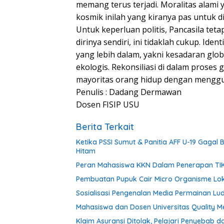
memang terus terjadi. Moralitas alami y
kosmik inilah yang kiranya pas untuk di
Untuk keperluan politis, Pancasila tet
dirinya sendiri, ini tidaklah cukup. Ide
yang lebih dalam, yakni kesadaran glo
ekologis. Rekonsiliasi di dalam proses g
mayoritas orang hidup dengan menggu
Penulis : Dadang Dermawan
Dosen FISIP USU
Berita Terkait
Ketika PSSI Sumut & Panitia AFF U-19 Gag
Hitam
Peran Mahasiswa KKN Dalam Penerapan TIK
Pembuatan Pupuk Cair Micro Organisme Loka
Sosialisasi Pengenalan Media Permainan 
Mahasiswa dan Dosen Universitas Quality 
Klaim Asuransi Ditolak, Pelajari Penyebab d