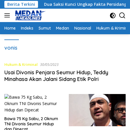
Langsung
Berita Terkini
Dua Saksi Kunci Ungkap Fakta Persidangan Yang Mel
ke
konten
Home
Indeks
Sumut
Medan
Nasional
Hukum & Krimina
vonis
Hukum & Kriminal
30/05/2023
Usai Divonis Penjara Seumur Hidup, Teddy
Minahasa Akan Jalani Sidang Etik Polri
Bawa 75 Kg Sabu, 2 Oknum
TNI Divonis Seumur Hidup
dan Dipecat