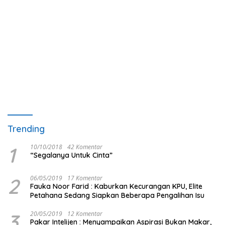
Trending
1
10/10/2018
42 Komentar
“Segalanya Untuk Cinta”
2
06/05/2019
17 Komentar
Fauka Noor Farid : Kaburkan Kecurangan KPU, Elite
Petahana Sedang Siapkan Beberapa Pengalihan Isu
3
20/05/2019
12 Komentar
Pakar Intelijen : Menyampaikan Aspirasi Bukan Makar,