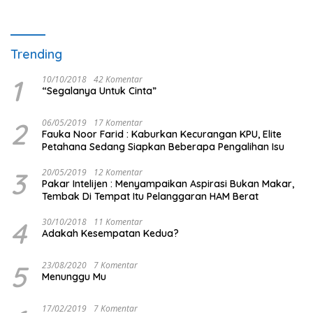
Trending
1
10/10/2018
42 Komentar
“Segalanya Untuk Cinta”
2
06/05/2019
17 Komentar
Fauka Noor Farid : Kaburkan Kecurangan KPU, Elite
Petahana Sedang Siapkan Beberapa Pengalihan Isu
3
20/05/2019
12 Komentar
Pakar Intelijen : Menyampaikan Aspirasi Bukan Makar,
Tembak Di Tempat Itu Pelanggaran HAM Berat
4
30/10/2018
11 Komentar
Adakah Kesempatan Kedua?
5
23/08/2020
7 Komentar
Menunggu Mu
17/02/2019
7 Komentar