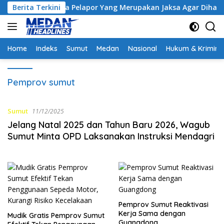
Langsung
m Minta Pelapor Yang Merupakan Jaksa Agar Dihadirkan
Berita Terkini
ke
konten
Home
Indeks
Sumut
Medan
Nasional
Hukum & Krimina
Pemprov sumut
Sumut
11/12/2025
Jelang Natal 2025 dan Tahun Baru 2026, Wagub
Sumut Minta OPD Laksanakan Instruksi Mendagri
Pemprov Sumut Reaktivasi
Kerja Sama dengan
Mudik Gratis Pemprov Sumut
Guangdong