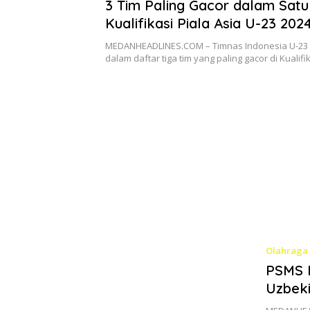
3 Tim Paling Gacor dalam Satu
Kualifikasi Piala Asia U-23 202
Indonesia U-23 Masuk dalam D
MEDANHEADLINES.COM – Timnas Indonesia U-23 
dalam daftar tiga tim yang paling gacor di Kualifi
Olahraga
PSMS 
Uzbeki