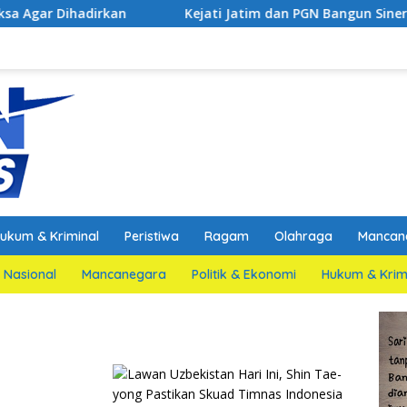
kan
Kejati Jatim dan PGN Bangun Sinergi Strategis
ukum & Kriminal
Peristiwa
Ragam
Olahraga
Mancan
Nasional
Mancanegara
Politik & Ekonomi
Hukum & Krim