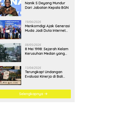
Nanik S Deyang Mundur
Dari Jabatan Kepala BGN
19/06/2026
Menkomdigi Ajak Generasi
Muda Jadi Duta Internet
Sehat dan Lawan
Kejahatan Digital
08/05/2026
8 Mei 1998: Sejarah Kelam
Kerusuhan Medan yang
Menjadi Pembelajaran
Bangsa
13/04/2026
Terungkap! Undangan
Evaluasi Kinerja di Bali
Berujung Padel Mewah
Saat Antrean BBM
Mengular
Selengkapnya