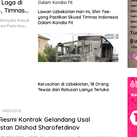
 Laga di
4, Timnas
Lawan Uzbekistan Hari Ini, Shin Tae-
aftar
yong Pastikan Skuad Timnas Indonesia
ternyata masuk
Dalam Kondisi Fit
kasi Piala Asia…
Kerusuhan di Uzbekistan, 18 Orang
Tewas dan Ratusan Lainya Terluka
14/03/2018
Resmi Kontrak Gelandang Usal
stan Dilshod Sharofetdinov