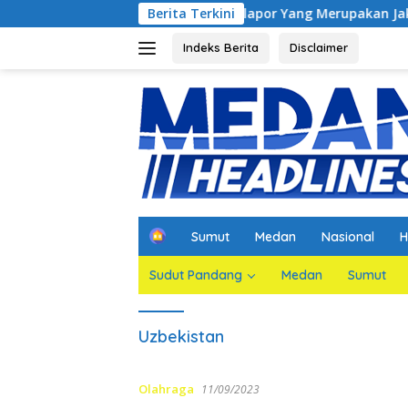
Langsung
ntrak, Hakim Minta Pelapor Yang Merupakan Jaksa Agar Dihadir
Berita Terkini
ke
konten
Indeks Berita
Disclaimer
H
Sumut
Medan
Nasional
H
o
m
Sudut Pandang
Medan
Sumut
e
Uzbekistan
Olahraga
11/09/2023