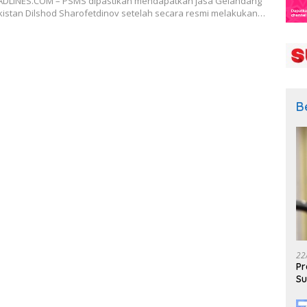
LINES.COM – PSMS dipastikan mendapatkan jasa Gelandang
kistan Dilshod Sharofetdinov setelah secara resmi melakukan…
B
22
Pr
Su