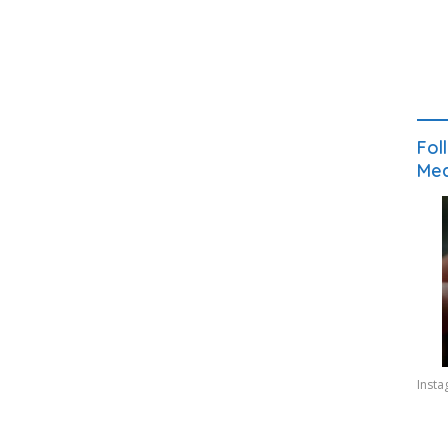
Fol
Med
Inst