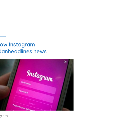
low Instagram
anheadlines.news
agram