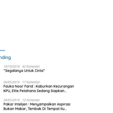
nding
10/10/2018
42 Komentar
“Segalanya Untuk Cinta”
06/05/2019
17 Komentar
Fauka Noor Farid : Kaburkan Kecurangan
KPU, Elite Petahana Sedang Siapkan
Beberapa Pengalihan Isu
20/05/2019
12 Komentar
Pakar Intelijen : Menyampaikan Aspirasi
Bukan Makar, Tembak Di Tempat Itu