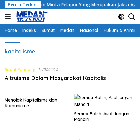
Langsung
ntrak, Hakim Minta Pelapor Yang Merupakan Jaksa Agar Dihadir
Berita Terkini
ke
konten
Home
Indeks
Sumut
Medan
Nasional
Hukum & Krimina
kapitalisme
Sudut Pandang
12/08/2018
Altruisme Dalam Masyarakat Kapitalis
Menolak Kapitalisme dan
Komunisme
Semua Boleh, Asal Jangan
Mandiri