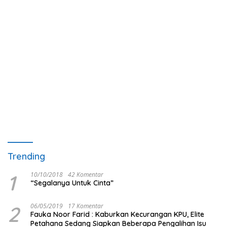
Trending
1
10/10/2018
42 Komentar
“Segalanya Untuk Cinta”
2
06/05/2019
17 Komentar
Fauka Noor Farid : Kaburkan Kecurangan KPU, Elite
Petahana Sedang Siapkan Beberapa Pengalihan Isu