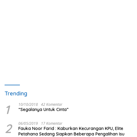
Trending
1
10/10/2018
42 Komentar
“Segalanya Untuk Cinta”
2
06/05/2019
17 Komentar
Fauka Noor Farid : Kaburkan Kecurangan KPU, Elite
Petahana Sedang Siapkan Beberapa Pengalihan Isu