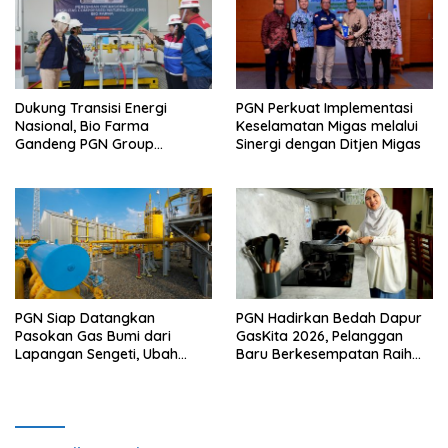
Dukung Transisi Energi
PGN Perkuat Implementasi
Nasional, Bio Farma
Keselamatan Migas melalui
Gandeng PGN Group
Sinergi dengan Ditjen Migas
Manfaatkan CNG di Fasilitas
Produksi
PGN Siap Datangkan
PGN Hadirkan Bedah Dapur
Pasokan Gas Bumi dari
GasKita 2026, Pelanggan
Lapangan Sengeti, Ubah
Baru Berkesempatan Raih
Stranded Gas Jadi Energi
Dapur Impian
Berkelanjutan