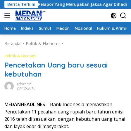
Langsung
nta Pelapor Yang Merupakan Jaksa Agar Dihadirkan
Berita Terkini
Kej
ke
konten
Home
Indeks
Sumut
Medan
Nasional
Hukum & Krimina
Beranda
Politik & Ekonomi
Politik & Ekonomi
Pencetakan Uang baru sesuai
kebutuhan
Adminmh
23/12/2016
MEDANHEADLINES
– Bank Indonesia memastikan
Pencetakan 11 pecahan uang rupiah baru tahun emisi
2016 telah di sesuaikan dengan kebutuhan uang tunai
dan layak edar di masyarakat.