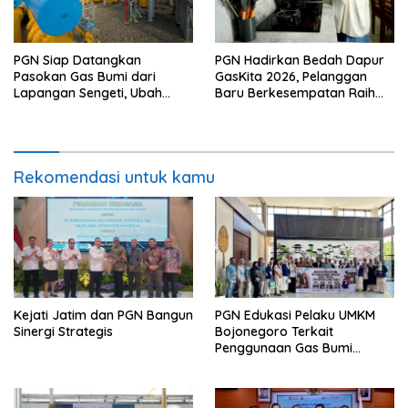
PGN Siap Datangkan
PGN Hadirkan Bedah Dapur
Pasokan Gas Bumi dari
GasKita 2026, Pelanggan
Lapangan Sengeti, Ubah
Baru Berkesempatan Raih
Stranded Gas Jadi Energi
Dapur Impian
Berkelanjutan
Rekomendasi untuk kamu
Kejati Jatim dan PGN Bangun
PGN Edukasi Pelaku UMKM
Sinergi Strategis
Bojonegoro Terkait
Penggunaan Gas Bumi
Secara Aman