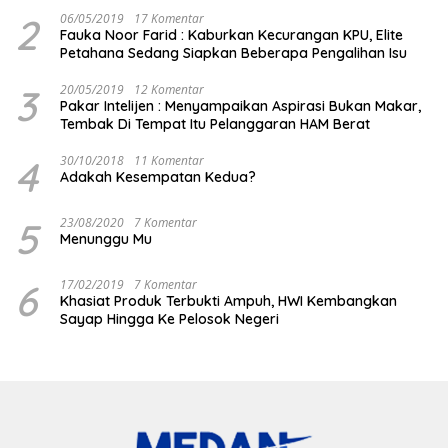
2
06/05/2019
17 Komentar
Fauka Noor Farid : Kaburkan Kecurangan KPU, Elite
Petahana Sedang Siapkan Beberapa Pengalihan Isu
3
20/05/2019
12 Komentar
Pakar Intelijen : Menyampaikan Aspirasi Bukan Makar,
Tembak Di Tempat Itu Pelanggaran HAM Berat
4
30/10/2018
11 Komentar
Adakah Kesempatan Kedua?
5
23/08/2020
7 Komentar
Menunggu Mu
6
17/02/2019
7 Komentar
Khasiat Produk Terbukti Ampuh, HWI Kembangkan
Sayap Hingga Ke Pelosok Negeri