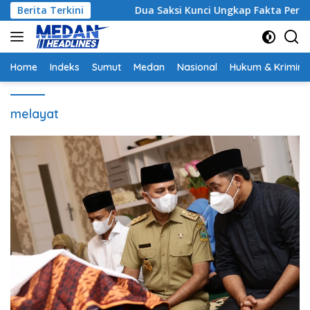
Langsung
rategis
Berita Terkini
Dua Saksi Kunci Ungkap Fakta Persidangan Y
ke
konten
Home
Indeks
Sumut
Medan
Nasional
Hukum & Krimina
melayat