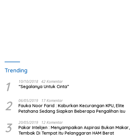
Trending
1
10/10/2018
42 Komentar
“Segalanya Untuk Cinta”
2
06/05/2019
17 Komentar
Fauka Noor Farid : Kaburkan Kecurangan KPU, Elite
Petahana Sedang Siapkan Beberapa Pengalihan Isu
3
20/05/2019
12 Komentar
Pakar Intelijen : Menyampaikan Aspirasi Bukan Makar,
Tembak Di Tempat Itu Pelanggaran HAM Berat