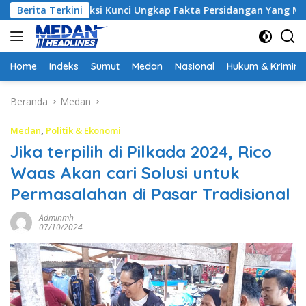
Langsung
ksi Kunci Ungkap Fakta Persidangan Yang Melemahkan Dakwaa
Berita Terkini
ke
konten
Home
Indeks
Sumut
Medan
Nasional
Hukum & Krimina
Beranda
Medan
Medan
,
Politik & Ekonomi
Jika terpilih di Pilkada 2024, Rico
Waas Akan cari Solusi untuk
Permasalahan di Pasar Tradisional
Adminmh
07/10/2024