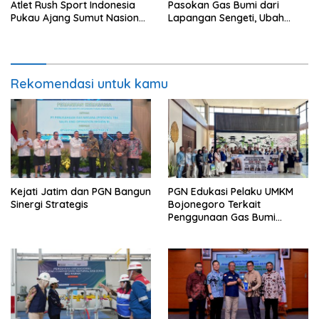
Atlet Rush Sport Indonesia
Pasokan Gas Bumi dari
Pukau Ajang Sumut Nasional
Lapangan Sengeti, Ubah
Championship 2026
Stranded Gas Jadi Energi
Berkelanjutan
Rekomendasi untuk kamu
Kejati Jatim dan PGN Bangun
PGN Edukasi Pelaku UMKM
Sinergi Strategis
Bojonegoro Terkait
Penggunaan Gas Bumi
Secara Aman