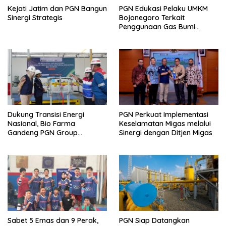
Kejati Jatim dan PGN Bangun
PGN Edukasi Pelaku UMKM
Sinergi Strategis
Bojonegoro Terkait
Penggunaan Gas Bumi
Secara Aman
Dukung Transisi Energi
PGN Perkuat Implementasi
Nasional, Bio Farma
Keselamatan Migas melalui
Gandeng PGN Group
Sinergi dengan Ditjen Migas
Manfaatkan CNG di Fasilitas
Produksi
Sabet 5 Emas dan 9 Perak,
PGN Siap Datangkan