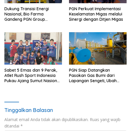
Dukung Transisi Energi
PGN Perkuat Implementasi
Nasional, Bio Farma
Keselamatan Migas melalui
Gandeng PGN Group
Sinergi dengan Ditjen Migas
Manfaatkan CNG di Fasilitas
Produksi
Sabet 5 Emas dan 9 Perak,
PGN Siap Datangkan
Atlet Rush Sport Indonesia
Pasokan Gas Bumi dari
Pukau Ajang Sumut Nasional
Lapangan Sengeti, Ubah
Championship 2026
Stranded Gas Jadi Energi
Berkelanjutan
Tinggalkan Balasan
Alamat email Anda tidak akan dipublikasikan.
Ruas yang wajib
ditandai
*