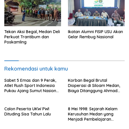
Tekan Aksi Begal, Medan Deli
Ikatan Alumni FISIP USU Akan
Perkuat Trantibum dan
Gelar Rembug Nasional
Poskamling
Rekomendasi untuk kamu
Sabet 5 Emas dan 9 Perak,
Korban Begal Brutal
Atlet Rush Sport Indonesia
Dioperasi di Siloam Medan,
Pukau Ajang Sumut Nasional
Biaya Ditanggung Ahmad
Championship 2026
Sahroni
Calon Peserta UKW PWI
8 Mei 1998: Sejarah Kelam
Dituding Sisa Tahun Lalu
Kerusuhan Medan yang
Menjadi Pembelajaran
Bangsa