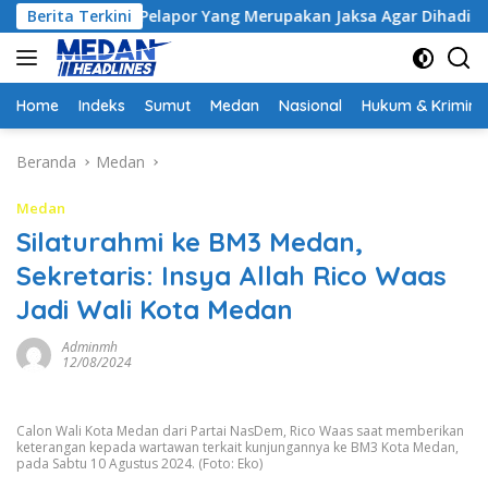
Langsung
Minta Pelapor Yang Merupakan Jaksa Agar Dihadirkan
Berita Terkini
Ke
ke
konten
Home
Indeks
Sumut
Medan
Nasional
Hukum & Krimina
Beranda
Medan
Medan
Silaturahmi ke BM3 Medan,
Sekretaris: Insya Allah Rico Waas
Jadi Wali Kota Medan
Adminmh
12/08/2024
Calon Wali Kota Medan dari Partai NasDem, Rico Waas saat memberikan
keterangan kepada wartawan terkait kunjungannya ke BM3 Kota Medan,
pada Sabtu 10 Agustus 2024. (Foto: Eko)