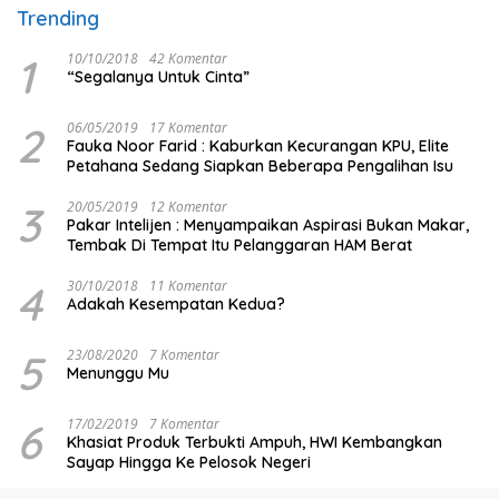
Trending
1
10/10/2018
42 Komentar
“Segalanya Untuk Cinta”
2
06/05/2019
17 Komentar
Fauka Noor Farid : Kaburkan Kecurangan KPU, Elite
Petahana Sedang Siapkan Beberapa Pengalihan Isu
3
20/05/2019
12 Komentar
Pakar Intelijen : Menyampaikan Aspirasi Bukan Makar,
Tembak Di Tempat Itu Pelanggaran HAM Berat
4
30/10/2018
11 Komentar
Adakah Kesempatan Kedua?
5
23/08/2020
7 Komentar
Menunggu Mu
6
17/02/2019
7 Komentar
Khasiat Produk Terbukti Ampuh, HWI Kembangkan
Sayap Hingga Ke Pelosok Negeri