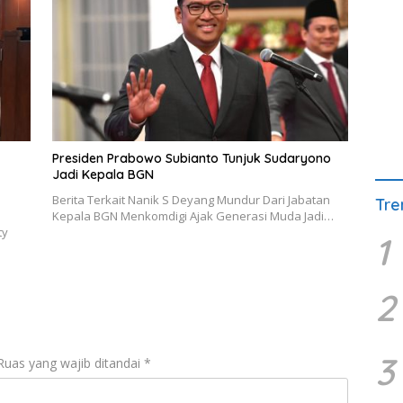
Presiden Prabowo Subianto Tunjuk Sudaryono
Jadi Kepala BGN
Berita Terkait Nanik S Deyang Mundur Dari Jabatan
Tre
Kepala BGN Menkomdigi Ajak Generasi Muda Jadi…
ty
1
2
3
Ruas yang wajib ditandai
*