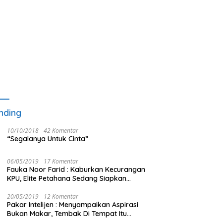
nding
10/10/2018
42 Komentar
“Segalanya Untuk Cinta”
06/05/2019
17 Komentar
Fauka Noor Farid : Kaburkan Kecurangan
KPU, Elite Petahana Sedang Siapkan
Beberapa Pengalihan Isu
20/05/2019
12 Komentar
Pakar Intelijen : Menyampaikan Aspirasi
Bukan Makar, Tembak Di Tempat Itu