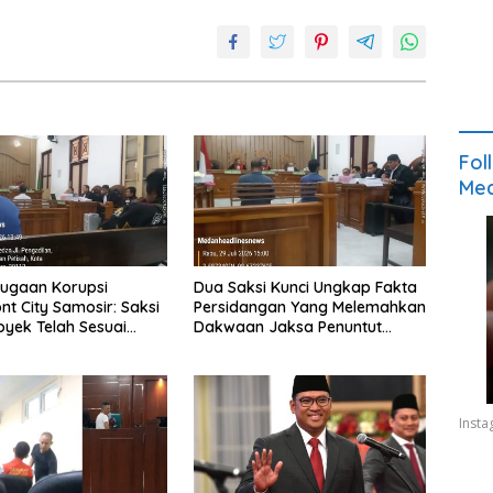
Fol
Med
ugaan Korupsi
Dua Saksi Kunci Ungkap Fakta
nt City Samosir: Saksi
Persidangan Yang Melemahkan
oyek Telah Sesuai
Dakwaan Jaksa Penuntut
 Hakim Minta Pelapor
Umum
rupakan Jaksa Agar
an
Inst