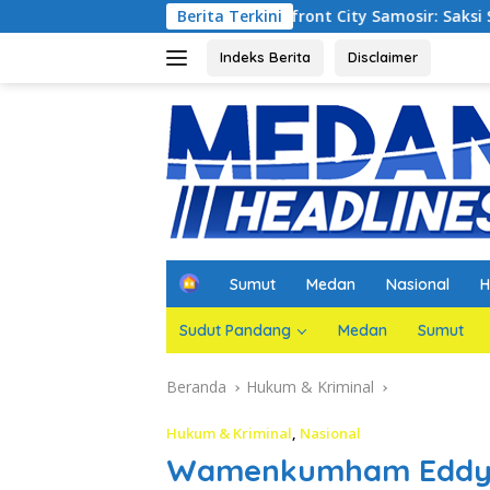
Langsung
n Korupsi Waterfront City Samosir: Saksi Sebut Proyek Telah 
Berita Terkini
ke
konten
Indeks Berita
Disclaimer
H
Sumut
Medan
Nasional
H
o
m
Sudut Pandang
Medan
Sumut
e
Beranda
Hukum & Kriminal
Hukum & Kriminal
,
Nasional
Wamenkumham Eddy Hi