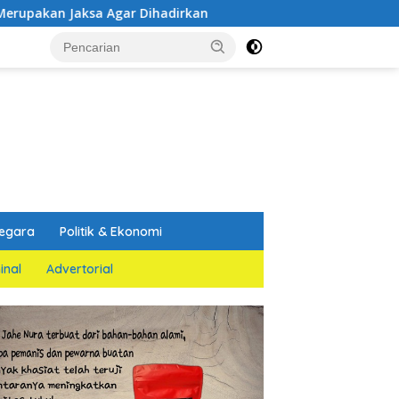
r Dihadirkan
Kejati Jatim dan PGN Bangun Sinergi Strat
egara
Politik & Ekonomi
inal
Advertorial