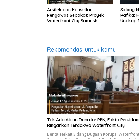
Arsitek dan Konsultan
Sidang N
Pengawas Sepakat: Proyek
Rafika: 
Waterfront City Samosir
Ungkap 
Rampung, PH Apresiasi Sikap
Terdakw
Objektif Majelis Hakim
Rekomendasi untuk kamu
Tak Ada Aliran Dana ke PPK, Fakta Persida
Ringankan Terdakwa Waterfront City
Berita Terkait Sidang Dugaan Korupsi Waterfront