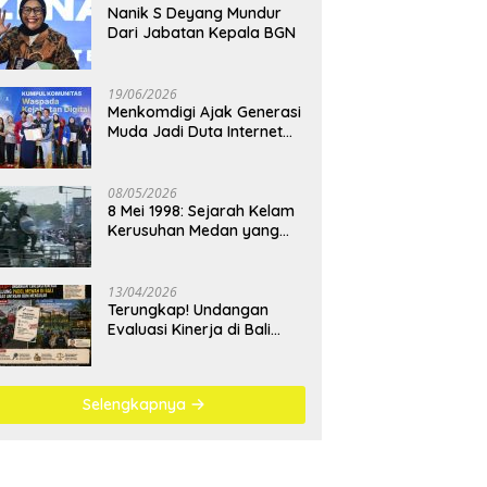
Nanik S Deyang Mundur
Dari Jabatan Kepala BGN
19/06/2026
Menkomdigi Ajak Generasi
Muda Jadi Duta Internet
Sehat dan Lawan
Kejahatan Digital
08/05/2026
8 Mei 1998: Sejarah Kelam
Kerusuhan Medan yang
Menjadi Pembelajaran
Bangsa
13/04/2026
Terungkap! Undangan
Evaluasi Kinerja di Bali
Berujung Padel Mewah
Saat Antrean BBM
Mengular
Selengkapnya