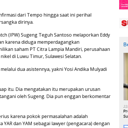
firmasi dari Tempo hingga saat ini perihal
sangka dirinya.
atch (IPW) Sugeng Teguh Santoso melaporkan Eddy
rkan karena diduga memperdagangkan
B
likan saham PT Citra Lampia Mandiri, perusahaan
nikel di Luwu Timur, Sulawesi Selatan.
melalui dua asistennya, yakni Yosi Andika Mulyadi
uap itu. Dia mengatakan itu merupakan urusan
ditangani oleh Sugeng. Dia pun enggan berkomentar
22
Pr
serius karena pokok permasalahan adalah
Su
ya YAR dan YAM sebagai lawyer (pengacara) dengan