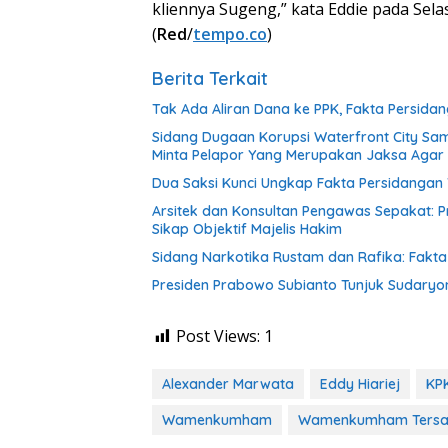
kliennya Sugeng,” kata Eddie pada Selas
(
Red
/
tempo.co
)
Berita Terkait
Tak Ada Aliran Dana ke PPK, Fakta Persida
Sidang Dugaan Korupsi Waterfront City Samo
Minta Pelapor Yang Merupakan Jaksa Agar 
Dua Saksi Kunci Ungkap Fakta Persidang
Arsitek dan Konsultan Pengawas Sepakat: P
Sikap Objektif Majelis Hakim
Sidang Narkotika Rustam dan Rafika: Fakt
Presiden Prabowo Subianto Tunjuk Sudaryo
Post Views:
1
Alexander Marwata
Eddy Hiariej
KP
Wamenkumham
Wamenkumham Tersa