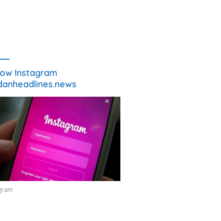
low Instagram
anheadlines.news
agram