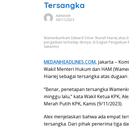
Tersangka
Adminmh
09/11/2023
Wamenkumham Edward Omar Sharief Hiariej alias Edd
pengaduan terhadap dirinya, di bagian Pengaduan M
Sukamto)
MEDANHEADLINES.COM
, Jakarta – Ko
Wakil Menteri Hukum dan HAM (Wamenk
Hiariej sebagai tersangka atas dugaan p
“Benar, penetapan tersangka Wamenku
minggu lalu,” kata Wakil Ketua KPK, A
Merah Putih KPK, Kamis (9/11/2023).
Alex menjelaskan bahwa ada empat ters
tersangka. Dari pihak penerima tiga dan