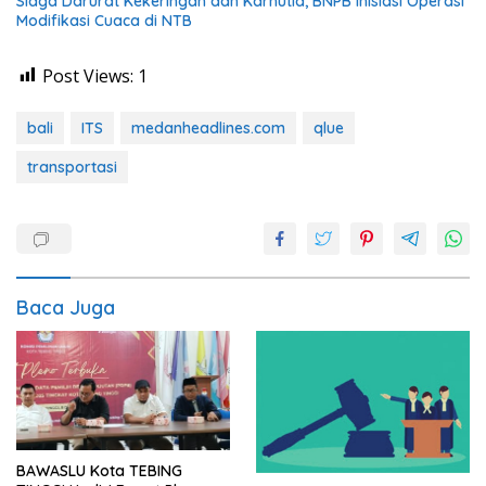
Siaga Darurat Kekeringan dan Karhutla, BNPB Inisiasi Operasi
Modifikasi Cuaca di NTB
Post Views:
1
bali
ITS
medanheadlines.com
qlue
transportasi
Baca Juga
BAWASLU Kota TEBING