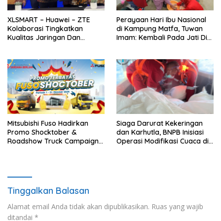
XLSMART – Huawei – ZTE
Perayaan Hari Ibu Nasional
Kolaborasi Tingkatkan
di Kampung Matfa, Tuwan
Kualitas Jaringan Dan
Imam: Kembali Pada Jati Diri
Talenta Digital Indonesia
Ibu yang Sebenarnya
Mitsubishi Fuso Hadirkan
Siaga Darurat Kekeringan
Promo Shocktober &
dan Karhutla, BNPB Inisiasi
Roadshow Truck Campaign
Operasi Modifikasi Cuaca di
di Medan
NTB
Tinggalkan Balasan
Alamat email Anda tidak akan dipublikasikan.
Ruas yang wajib
ditandai
*