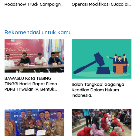
Roadshow Truck Campaign
Operasi Modifikasi Cuaca di
di Medan
NTB
Rekomendasi untuk kamu
BAWASLU Kota TEBING
TINGGI Hadiri Rapat Pleno
Salah Tangkap: Gagalnya
PDPB Triwulan IV, Bentuk
Keadilan Dalam Hukum
Konsistensi Bawaslu dalam
Indonesia.
Pengawasan dan Kawal Hak
Pilih Warga