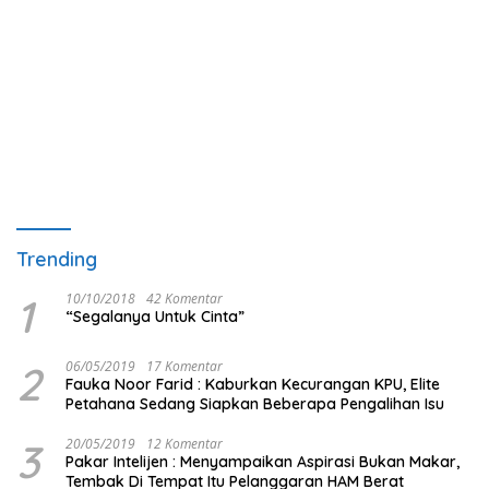
Trending
1
10/10/2018
42 Komentar
“Segalanya Untuk Cinta”
2
06/05/2019
17 Komentar
Fauka Noor Farid : Kaburkan Kecurangan KPU, Elite
Petahana Sedang Siapkan Beberapa Pengalihan Isu
3
20/05/2019
12 Komentar
Pakar Intelijen : Menyampaikan Aspirasi Bukan Makar,
Tembak Di Tempat Itu Pelanggaran HAM Berat