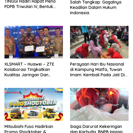
TINGGI Hadiri Rapat Pleno
Salah Tangkap: Gagalnya
PDPB Triwulan IV, Bentuk
Keadilan Dalam Hukum
Konsistensi Bawaslu dalam
Indonesia.
Pengawasan dan Kawal Hak
Pilih Warga
XLSMART – Huawei – ZTE
Perayaan Hari Ibu Nasional
Kolaborasi Tingkatkan
di Kampung Matfa, Tuwan
Kualitas Jaringan Dan
Imam: Kembali Pada Jati Diri
Talenta Digital Indonesia
Ibu yang Sebenarnya
Mitsubishi Fuso Hadirkan
Siaga Darurat Kekeringan
Promo Shocktober &
dan Karhutla, BNPB Inisiasi