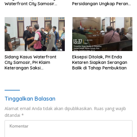
Waterfront City Samosir
Persidangan Ungkap Peran
Rampung, PH Apresiasi Sikap
Masing-Masing Terdakwa
Objektif Majelis Hakim
Sidang Kasus Waterfront
Eksepsi Ditolak, PH Enda
City Samosir, PH Klaim
Ketaren Siapkan Serangan
Keterangan Saksi
Balik di Tahap Pembuktian
Menguatkan
Ketidakterlibatan Terdakwa
Tinggalkan Balasan
Alamat email Anda tidak akan dipublikasikan.
Ruas yang wajib
ditandai
*