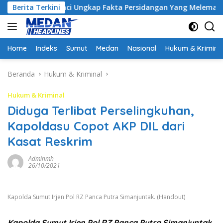
Langsung
 Ungkap Fakta Persidangan Yang Melemahkan Dakwaan Jaksa 
Berita Terkini
ke
konten
Home
Indeks
Sumut
Medan
Nasional
Hukum & Krimina
Beranda
Hukum & Kriminal
Hukum & Kriminal
Diduga Terlibat Perselingkuhan,
Kapoldasu Copot AKP DIL dari
Kasat Reskrim
Adminmh
26/10/2021
Kapolda Sumut Irjen Pol RZ Panca Putra Simanjuntak. (Handout)
Kapolda Sumut Irjen Pol RZ Panca Putra Simanjuntak.