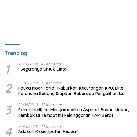
Trending
1
10/10/2018
42 Komentar
“Segalanya Untuk Cinta”
2
06/05/2019
17 Komentar
Fauka Noor Farid : Kaburkan Kecurangan KPU, Elite
Petahana Sedang Siapkan Beberapa Pengalihan Isu
3
20/05/2019
12 Komentar
Pakar Intelijen : Menyampaikan Aspirasi Bukan Makar,
Tembak Di Tempat Itu Pelanggaran HAM Berat
4
30/10/2018
11 Komentar
Adakah Kesempatan Kedua?