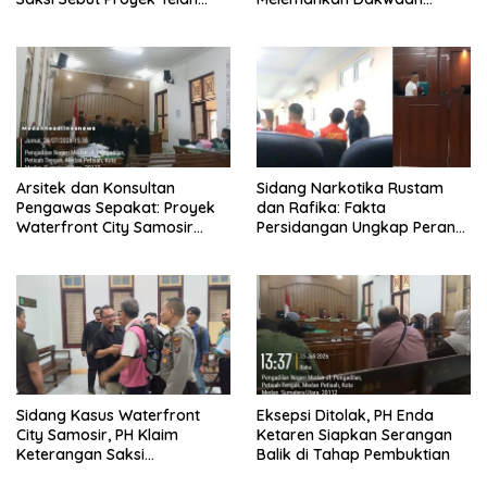
Sesuai Kontrak, Hakim Minta
Jaksa Penuntut Umum
Pelapor Yang Merupakan
Jaksa Agar Dihadirkan
Arsitek dan Konsultan
Sidang Narkotika Rustam
Pengawas Sepakat: Proyek
dan Rafika: Fakta
Waterfront City Samosir
Persidangan Ungkap Peran
Rampung, PH Apresiasi Sikap
Masing-Masing Terdakwa
Objektif Majelis Hakim
Sidang Kasus Waterfront
Eksepsi Ditolak, PH Enda
City Samosir, PH Klaim
Ketaren Siapkan Serangan
Keterangan Saksi
Balik di Tahap Pembuktian
Menguatkan