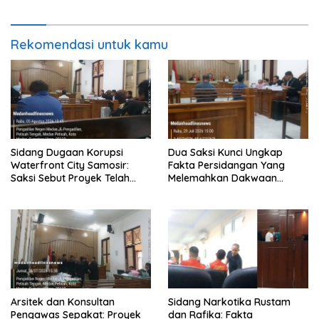
Ketidakterlibatan Terdakwa
Rekomendasi untuk kamu
Sidang Dugaan Korupsi
Dua Saksi Kunci Ungkap
Waterfront City Samosir:
Fakta Persidangan Yang
Saksi Sebut Proyek Telah
Melemahkan Dakwaan
Sesuai Kontrak, Hakim Minta
Jaksa Penuntut Umum
Pelapor Yang Merupakan
Jaksa Agar Dihadirkan
Arsitek dan Konsultan
Sidang Narkotika Rustam
Pengawas Sepakat: Proyek
dan Rafika: Fakta