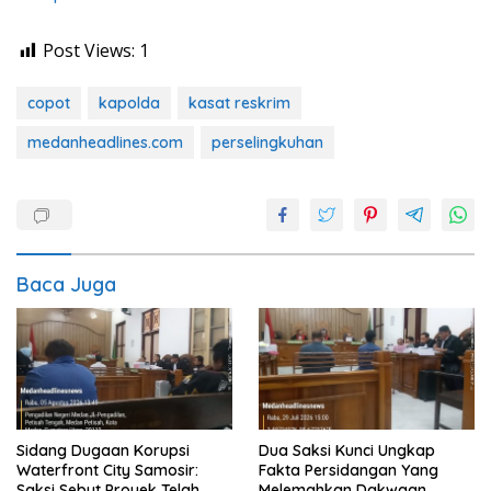
Post Views:
1
copot
kapolda
kasat reskrim
medanheadlines.com
perselingkuhan
Baca Juga
Sidang Dugaan Korupsi
Dua Saksi Kunci Ungkap
Waterfront City Samosir:
Fakta Persidangan Yang
Saksi Sebut Proyek Telah
Melemahkan Dakwaan