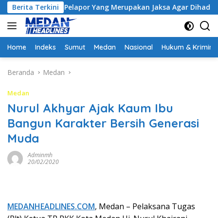
Langsung
Minta Pelapor Yang Merupakan Jaksa Agar Dihadirkan
Berita Terkini
K
ke
konten
Home
Indeks
Sumut
Medan
Nasional
Hukum & Krimina
Beranda
Medan
Medan
Nurul Akhyar Ajak Kaum Ibu
Bangun Karakter Bersih Generasi
Muda
Adminmh
20/02/2020
MEDANHEADLINES.COM
, Medan – Pelaksana Tugas