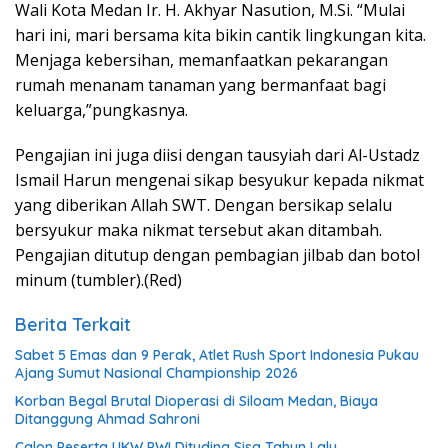
Wali Kota Medan Ir. H. Akhyar Nasution, M.Si. “Mulai
hari ini, mari bersama kita bikin cantik lingkungan kita.
Menjaga kebersihan, memanfaatkan pekarangan
rumah menanam tanaman yang bermanfaat bagi
keluarga,”pungkasnya.
Pengajian ini juga diisi dengan tausyiah dari Al-Ustadz
Ismail Harun mengenai sikap besyukur kepada nikmat
yang diberikan Allah SWT. Dengan bersikap selalu
bersyukur maka nikmat tersebut akan ditambah.
Pengajian ditutup dengan pembagian jilbab dan botol
minum (tumbler).(Red)
Berita Terkait
Sabet 5 Emas dan 9 Perak, Atlet Rush Sport Indonesia Pukau
Ajang Sumut Nasional Championship 2026
Korban Begal Brutal Dioperasi di Siloam Medan, Biaya
Ditanggung Ahmad Sahroni
Calon Peserta UKW PWI Dituding Sisa Tahun Lalu