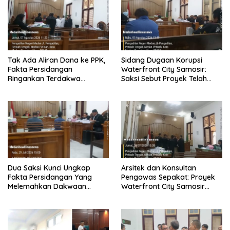
Tak Ada Aliran Dana ke PPK,
Sidang Dugaan Korupsi
Fakta Persidangan
Waterfront City Samosir:
Ringankan Terdakwa
Saksi Sebut Proyek Telah
Waterfront City
Sesuai Kontrak, Hakim Minta
Pelapor Yang Merupakan
Jaksa Agar Dihadirkan
Dua Saksi Kunci Ungkap
Arsitek dan Konsultan
Fakta Persidangan Yang
Pengawas Sepakat: Proyek
Melemahkan Dakwaan
Waterfront City Samosir
Jaksa Penuntut Umum
Rampung, PH Apresiasi Sikap
Objektif Majelis Hakim