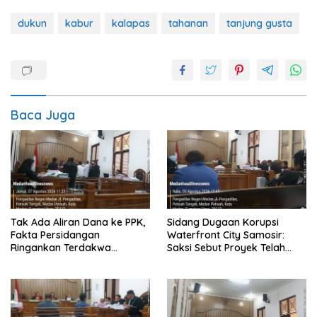
dukun
kabur
kalapas
tahanan
tanjung gusta
Baca Juga
Tak Ada Aliran Dana ke PPK,
Sidang Dugaan Korupsi
Fakta Persidangan
Waterfront City Samosir:
Ringankan Terdakwa
Saksi Sebut Proyek Telah
Waterfront City
Sesuai Kontrak, Hakim Minta
Pelapor Yang Merupakan
Jaksa Agar Dihadirkan