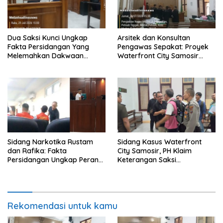
Dua Saksi Kunci Ungkap
Arsitek dan Konsultan
Fakta Persidangan Yang
Pengawas Sepakat: Proyek
Melemahkan Dakwaan
Waterfront City Samosir
Jaksa Penuntut Umum
Rampung, PH Apresiasi Sikap
Objektif Majelis Hakim
Sidang Narkotika Rustam
Sidang Kasus Waterfront
dan Rafika: Fakta
City Samosir, PH Klaim
Persidangan Ungkap Peran
Keterangan Saksi
Masing-Masing Terdakwa
Menguatkan
Ketidakterlibatan Terdakwa
Rekomendasi untuk kamu