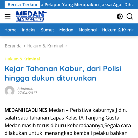
Langsung
Minta Pelapor Yang Merupakan Jaksa Agar Dihadirkan
Berita Terkini
K
ke
konten
Home
Indeks
Sumut
Medan
Nasional
Hukum & Krimina
Beranda
Hukum & Kriminal
Hukum & Kriminal
Kejar Tahanan Kabur, dari Polisi
hingga dukun diturunkan
Adminmh
27/04/2017
MEDANHEADLINES
,Medan – Peristiwa kaburnya Jidin,
salah satu tahanan Lapas Kelas IA Tanjung Gusta
Medan masih terus diburu keberadaannya,Segala cara
dilakukan untuk menangkap kembali pelaku bahkan