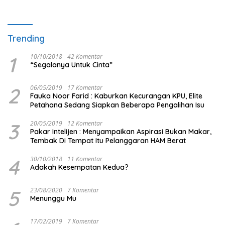
Trending
1
10/10/2018
42 Komentar
“Segalanya Untuk Cinta”
2
06/05/2019
17 Komentar
Fauka Noor Farid : Kaburkan Kecurangan KPU, Elite
Petahana Sedang Siapkan Beberapa Pengalihan Isu
3
20/05/2019
12 Komentar
Pakar Intelijen : Menyampaikan Aspirasi Bukan Makar,
Tembak Di Tempat Itu Pelanggaran HAM Berat
4
30/10/2018
11 Komentar
Adakah Kesempatan Kedua?
5
23/08/2020
7 Komentar
Menunggu Mu
17/02/2019
7 Komentar