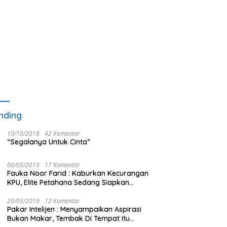
nding
10/10/2018
42 Komentar
“Segalanya Untuk Cinta”
06/05/2019
17 Komentar
Fauka Noor Farid : Kaburkan Kecurangan
KPU, Elite Petahana Sedang Siapkan
Beberapa Pengalihan Isu
20/05/2019
12 Komentar
Pakar Intelijen : Menyampaikan Aspirasi
Bukan Makar, Tembak Di Tempat Itu