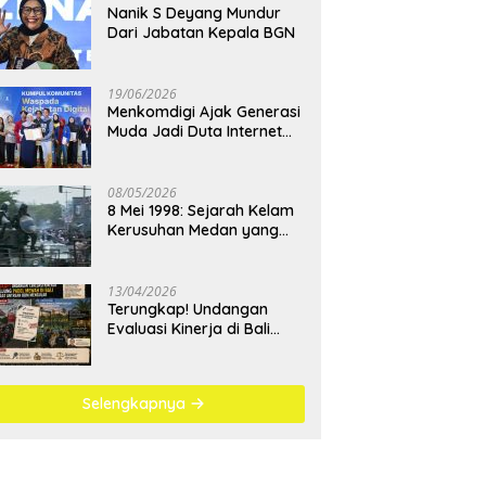
Nanik S Deyang Mundur
Dari Jabatan Kepala BGN
19/06/2026
Menkomdigi Ajak Generasi
Muda Jadi Duta Internet
Sehat dan Lawan
Kejahatan Digital
08/05/2026
8 Mei 1998: Sejarah Kelam
Kerusuhan Medan yang
Menjadi Pembelajaran
Bangsa
13/04/2026
Terungkap! Undangan
Evaluasi Kinerja di Bali
Berujung Padel Mewah
Saat Antrean BBM
Mengular
Selengkapnya