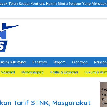
ontrak, Hakim Minta Pelapor Yang Merupakan Jaksa Agar Dihadi
ukum & Kriminal
Peristiwa
Ragam
Olahraga
Mancan
Nasional
Mancanegara
Politik & Ekonomi
Hukum & Krim
ikan Tarif STNK, Masyarakat