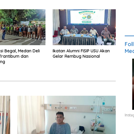
Fol
Med
si Begal, Medan Deli
Ikatan Alumni FISIP USU Akan
Trantibum dan
Gelar Rembug Nasional
ing
Inst