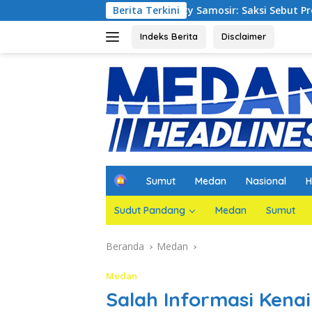
Langsung
i Waterfront City Samosir: Saksi Sebut Proyek Telah Sesuai K
Berita Terkini
ke
konten
Indeks Berita
Disclaimer
H
Sumut
Medan
Nasional
H
o
m
Sudut Pandang
Medan
Sumut
e
Beranda
Medan
Medan
Salah Informasi Kena