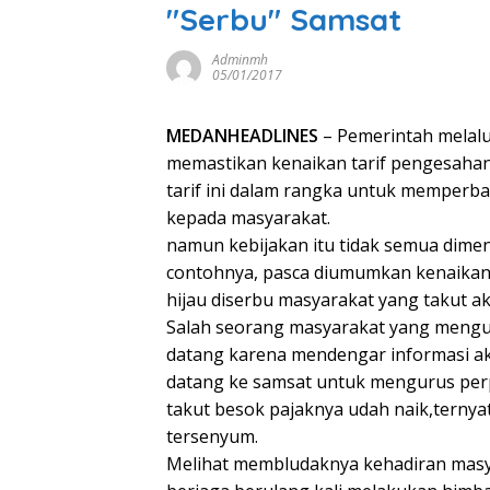
"Serbu" Samsat
Adminmh
05/01/2017
MEDANHEADLINES
– Pemerintah melalu
memastikan kenaikan tarif pengesaha
tarif ini dalam rangka untuk memperbai
kepada masyarakat.
namun kebijakan itu tidak semua dimen
contohnya, pasca diumumkan kenaikan 
hijau diserbu masyarakat yang takut ak
Salah seorang masyarakat yang mengu
datang karena mendengar informasi aka
datang ke samsat untuk mengurus perp
takut besok pajaknya udah naik,ternyat
tersenyum.
Melihat membludaknya kehadiran masya