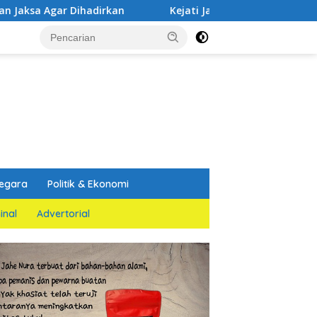
rkan
Kejati Jatim dan PGN Bangun Sinergi Strategis
egara
Politik & Ekonomi
inal
Advertorial