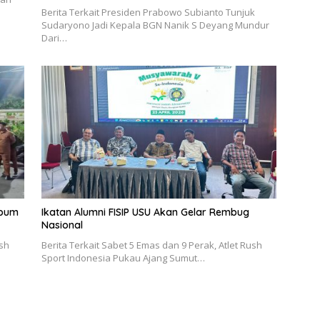
Berita Terkait Presiden Prabowo Subianto Tunjuk
Sudaryono Jadi Kepala BGN Nanik S Deyang Mundur
Dari…
ibum
Ikatan Alumni FISIP USU Akan Gelar Rembug
Nasional
ush
Berita Terkait Sabet 5 Emas dan 9 Perak, Atlet Rush
Sport Indonesia Pukau Ajang Sumut…