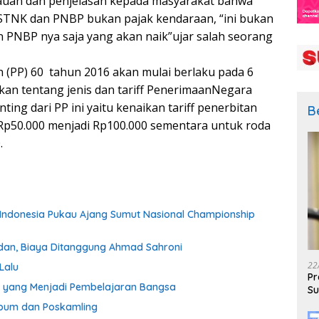
bauan dan penjelasan kepada masyarakat bahwa
 STNK dan PNBP bukan pajak kendaraan, “ini bukan
an PNBP nya saja yang akan naik”ujar salah seorang
 (PP) 60 tahun 2016 akan mulai berlaku pada 6
kan tentang jenis dan tariff PenerimaanNegara
ing dari PP ini yaitu kenaikan tariff penerbitan
B
Rp50.000 menjadi Rp100.000 sementara untuk roda
.
t Indonesia Pukau Ajang Sumut Nasional Championship
edan, Biaya Ditanggung Ahmad Sahroni
22
Lalu
Pr
n yang Menjadi Pembelajaran Bangsa
Su
tibum dan Poskamling