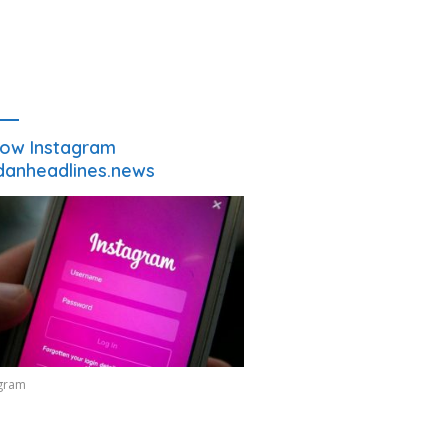
low Instagram
anheadlines.news
agram