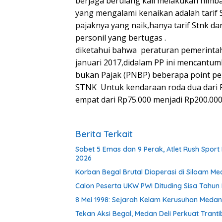
berjaga berulang kali melakukan him
yang mengalami kenaikan adalah tarif
pajaknya yang naik,hanya tarif Stnk d
personil yang bertugas .
diketahui bahwa peraturan pemerintah
januari 2017,didalam PP ini mencantum
bukan Pajak (PNBP) beberapa point pent
STNK Untuk kendaraan roda dua dari 
empat dari Rp75.000 menjadi Rp200.000
Berita Terkait
Sabet 5 Emas dan 9 Perak, Atlet Rush Spor
2026
Korban Begal Brutal Dioperasi di Siloam M
Calon Peserta UKW PWI Dituding Sisa Tahun 
8 Mei 1998: Sejarah Kelam Kerusuhan Meda
Tekan Aksi Begal, Medan Deli Perkuat Tran