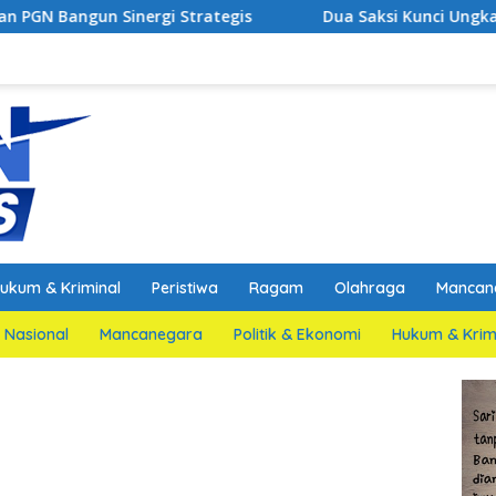
nergi Strategis
Dua Saksi Kunci Ungkap Fakta Persi
ukum & Kriminal
Peristiwa
Ragam
Olahraga
Mancan
Nasional
Mancanegara
Politik & Ekonomi
Hukum & Krim