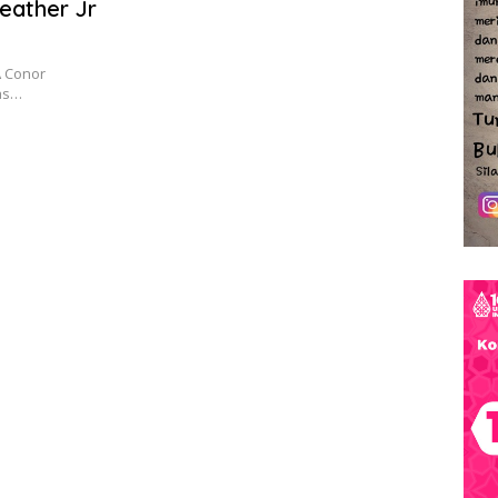
eather Jr
 Conor
Las…