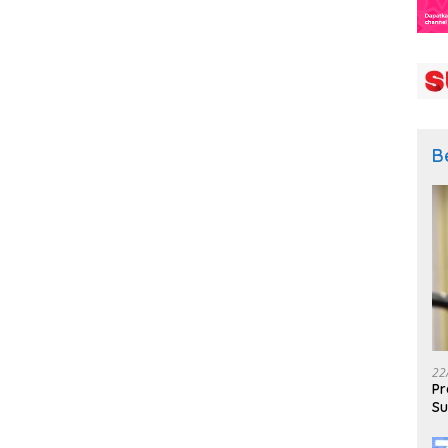
B
22
Pr
Su