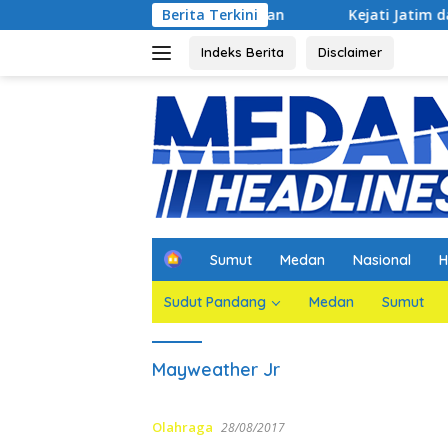
Langsung
n Jaksa Agar Dihadirkan
Berita Terkini
Kejati Jatim dan PGN Bangun Si
ke
konten
Indeks Berita
Disclaimer
H
Sumut
Medan
Nasional
H
o
m
Sudut Pandang
Medan
Sumut
e
Mayweather Jr
Olahraga
28/08/2017