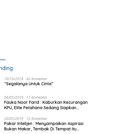
nding
10/10/2018
42 Komentar
“Segalanya Untuk Cinta”
06/05/2019
17 Komentar
Fauka Noor Farid : Kaburkan Kecurangan
KPU, Elite Petahana Sedang Siapkan
Beberapa Pengalihan Isu
20/05/2019
12 Komentar
Pakar Intelijen : Menyampaikan Aspirasi
Bukan Makar, Tembak Di Tempat Itu