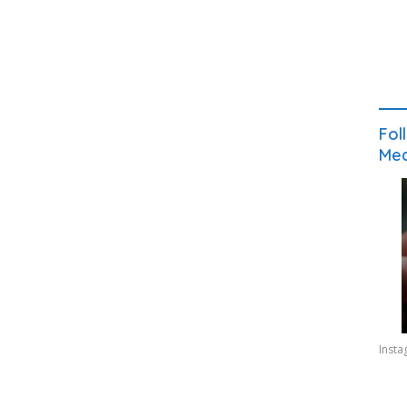
Fol
Med
Inst