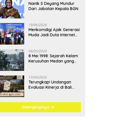
Nanik S Deyang Mundur
Dari Jabatan Kepala BGN
19/06/2026
Menkomdigi Ajak Generasi
Muda Jadi Duta Internet
Sehat dan Lawan
Kejahatan Digital
08/05/2026
8 Mei 1998: Sejarah Kelam
Kerusuhan Medan yang
Menjadi Pembelajaran
Bangsa
13/04/2026
Terungkap! Undangan
Evaluasi Kinerja di Bali
Berujung Padel Mewah
Saat Antrean BBM
Mengular
Selengkapnya