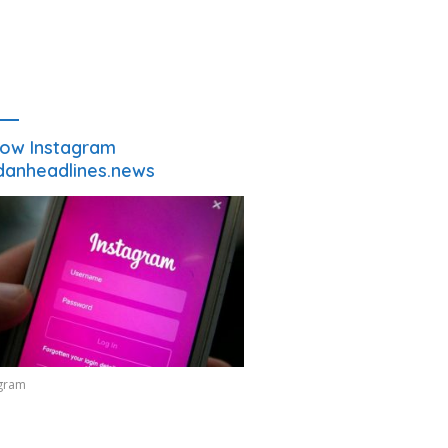
low Instagram
anheadlines.news
agram