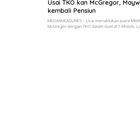
Usai TKO kan McGregor, Mayw
kembali Pensiun
MEDANHEADLINES – Usai menaklukan Juara MMA
McGregor dengan TKO dalam duel di T-Mobile, 