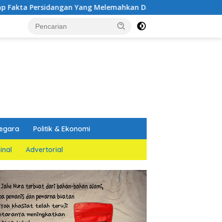
dangan Yang Melemahkan Dakwaan Jaksa Penuntut Umum
egara
Politik & Ekonomi
inal
Advertorial