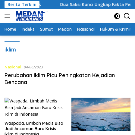
Langsung
Strategis
Berita Terkini
Dua Saksi Kunci Ungkap Fakta Persidangan
ke
konten
Home
Indeks
Sumut
Medan
Nasional
Hukum & Krimina
iklim
Nasional
04/06/2023
Perubahan Iklim Picu Peningkatan Kejadian
Bencana
Waspada, Limbah Medis Bisa
Jadi Ancaman Baru Krisis
Iklim di Indonesia