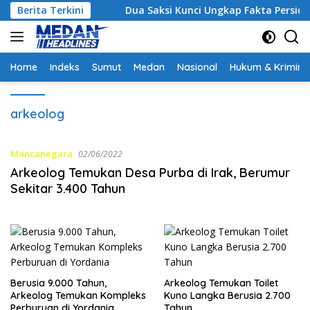
Langsung
rategis
Berita Terkini
Dua Saksi Kunci Ungkap Fakta Persidangan Y
ke
konten
Home
Indeks
Sumut
Medan
Nasional
Hukum & Krimina
arkeolog
Mancanegara
02/06/2022
Arkeolog Temukan Desa Purba di Irak, Berumur
Sekitar 3.400 Tahun
Berusia 9.000 Tahun,
Arkeolog Temukan Toilet
Arkeolog Temukan Kompleks
Kuno Langka Berusia 2.700
Perburuan di Yordania
Tahun