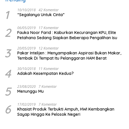
1
10/10/2018
42 Komentar
“Segalanya Untuk Cinta”
2
06/05/2019
17 Komentar
Fauka Noor Farid : Kaburkan Kecurangan KPU, Elite
Petahana Sedang Siapkan Beberapa Pengalihan Isu
3
20/05/2019
12 Komentar
Pakar Intelijen : Menyampaikan Aspirasi Bukan Makar,
Tembak Di Tempat Itu Pelanggaran HAM Berat
4
30/10/2018
11 Komentar
Adakah Kesempatan Kedua?
5
23/08/2020
7 Komentar
Menunggu Mu
6
17/02/2019
7 Komentar
Khasiat Produk Terbukti Ampuh, HWI Kembangkan
Sayap Hingga Ke Pelosok Negeri