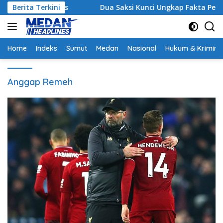
Langsung
trategis
Berita Terkini
Dua Saksi Kunci Ungkap Fakta Persidangan 
ke
konten
Home
Indeks
Sumut
Medan
Nasional
Hukum & Krimina
Anggap Remeh