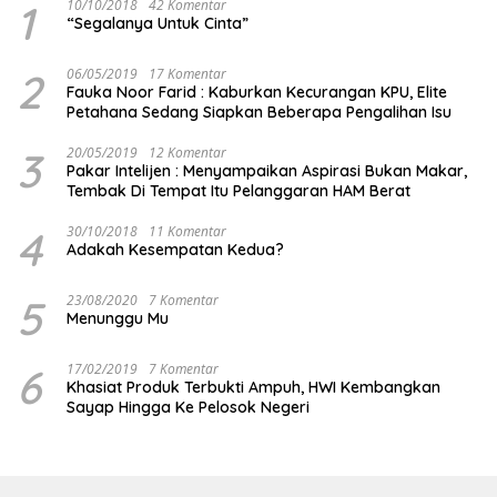
1
10/10/2018
42 Komentar
“Segalanya Untuk Cinta”
2
06/05/2019
17 Komentar
Fauka Noor Farid : Kaburkan Kecurangan KPU, Elite
Petahana Sedang Siapkan Beberapa Pengalihan Isu
3
20/05/2019
12 Komentar
Pakar Intelijen : Menyampaikan Aspirasi Bukan Makar,
Tembak Di Tempat Itu Pelanggaran HAM Berat
4
30/10/2018
11 Komentar
Adakah Kesempatan Kedua?
5
23/08/2020
7 Komentar
Menunggu Mu
6
17/02/2019
7 Komentar
Khasiat Produk Terbukti Ampuh, HWI Kembangkan
Sayap Hingga Ke Pelosok Negeri