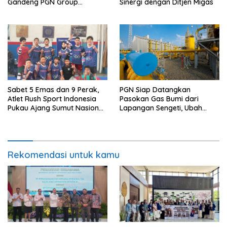
Gandeng PGN Group
Sinergi dengan Ditjen Migas
Manfaatkan CNG di Fasilitas
Produksi
Sabet 5 Emas dan 9 Perak,
PGN Siap Datangkan
Atlet Rush Sport Indonesia
Pasokan Gas Bumi dari
Pukau Ajang Sumut Nasional
Lapangan Sengeti, Ubah
Championship 2026
Stranded Gas Jadi Energi
Berkelanjutan
Rekomendasi untuk kamu