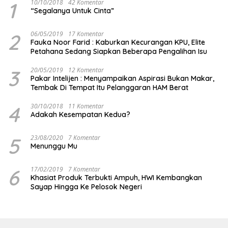
1
10/10/2018
42 Komentar
“Segalanya Untuk Cinta”
2
06/05/2019
17 Komentar
Fauka Noor Farid : Kaburkan Kecurangan KPU, Elite
Petahana Sedang Siapkan Beberapa Pengalihan Isu
3
20/05/2019
12 Komentar
Pakar Intelijen : Menyampaikan Aspirasi Bukan Makar,
Tembak Di Tempat Itu Pelanggaran HAM Berat
4
30/10/2018
11 Komentar
Adakah Kesempatan Kedua?
5
23/08/2020
7 Komentar
Menunggu Mu
6
17/02/2019
7 Komentar
Khasiat Produk Terbukti Ampuh, HWI Kembangkan
Sayap Hingga Ke Pelosok Negeri