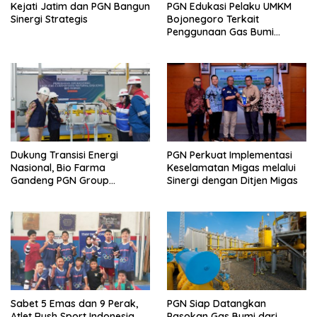
Kejati Jatim dan PGN Bangun
PGN Edukasi Pelaku UMKM
Sinergi Strategis
Bojonegoro Terkait
Penggunaan Gas Bumi
Secara Aman
Dukung Transisi Energi
PGN Perkuat Implementasi
Nasional, Bio Farma
Keselamatan Migas melalui
Gandeng PGN Group
Sinergi dengan Ditjen Migas
Manfaatkan CNG di Fasilitas
Produksi
Sabet 5 Emas dan 9 Perak,
PGN Siap Datangkan
Atlet Rush Sport Indonesia
Pasokan Gas Bumi dari