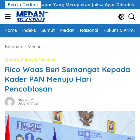
Langsung
elapor Yang Merupakan Jaksa Agar Dihadirkan
Berita Terkini
Kejati Ja
ke
konten
Home
Indeks
Sumut
Medan
Nasional
Hukum & Krimina
Beranda
Medan
Medan
,
Politik & Ekonomi
Rico Waas Beri Semangat Kepada
Kader PAN Menuju Hari
Pencoblosan
Adminmh
26/10/2024