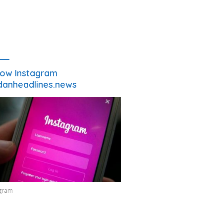
low Instagram
anheadlines.news
agram