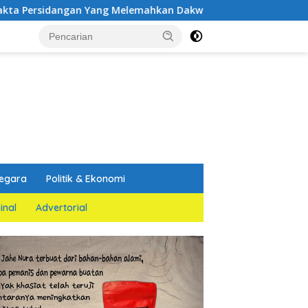
 Yang Melemahkan Dakwaan Jaksa Penuntut Umum
PGN 
egara
Politik & Ekonomi
inal
Advertorial