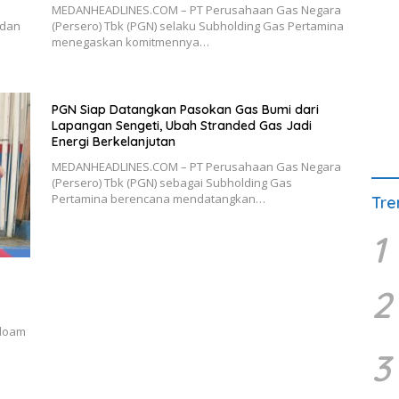
PGN Siap Datangkan Pasokan Gas Bumi dari
Lapangan Sengeti, Ubah Stranded Gas Jadi
Energi Berkelanjutan
MEDANHEADLINES.COM – PT Perusahaan Gas Negara
(Persero) Tbk (PGN) sebagai Subholding Gas
Pertamina berencana mendatangkan…
Tre
1
iloam
2
3
Ruas yang wajib ditandai
*