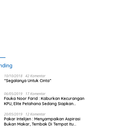
nding
10/10/2018
42 Komentar
“Segalanya Untuk Cinta”
06/05/2019
17 Komentar
Fauka Noor Farid : Kaburkan Kecurangan
KPU, Elite Petahana Sedang Siapkan
Beberapa Pengalihan Isu
20/05/2019
12 Komentar
Pakar Intelijen : Menyampaikan Aspirasi
Bukan Makar, Tembak Di Tempat Itu