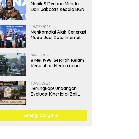
Nanik S Deyang Mundur
Dari Jabatan Kepala BGN
19/06/2026
Menkomdigi Ajak Generasi
Muda Jadi Duta Internet
Sehat dan Lawan
Kejahatan Digital
08/05/2026
8 Mei 1998: Sejarah Kelam
Kerusuhan Medan yang
Menjadi Pembelajaran
Bangsa
13/04/2026
Terungkap! Undangan
Evaluasi Kinerja di Bali
Berujung Padel Mewah
Saat Antrean BBM
Mengular
Selengkapnya