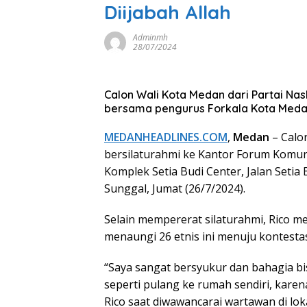
Diijabah Allah
Adminmh
28/07/2024
Calon Wali Kota Medan dari Partai Na
bersama pengurus Forkala Kota Medan.
MEDANHEADLINES.COM
,
Medan
– Calo
bersilaturahmi ke Kantor Forum Komuni
Komplek Setia Budi Center, Jalan Seti
Sunggal, Jumat (26/7/2024).
Selain mempererat silaturahmi, Rico 
menaungi 26 etnis ini menuju kontesta
“Saya sangat bersyukur dan bahagia b
seperti pulang ke rumah sendiri, karena
Rico saat diwawancarai wartawan di loka