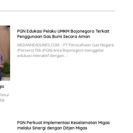
PGN Edukasi Pelaku UMKM Bojonegoro Terkait
Penggunaan Gas Bumi Secara Aman
MEDANHEADLINES.COM – PT Perusahaan Gas Negara
(Persero) Tbk (PGN) Area Bojonegoro menggelar
edukasi interaktif dengan…
gis
Timur
Tbk
PGN Perkuat Implementasi Keselamatan Migas
melalui Sinergi dengan Ditjen Migas
MEDANHEADLINES.COM – PT Perusahaan Gas Negara
 dan
(Persero) Tbk (PGN) selaku Subholding Gas Pertamina
menegaskan komitmennya…