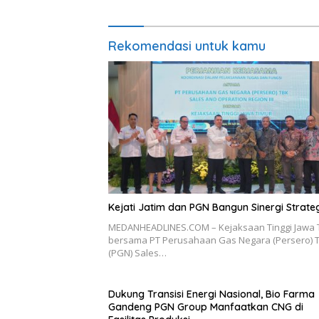
Kejati Jatim dan PGN Bangun Sinergi Strate
MEDANHEADLINES.COM – Kejaksaan Tinggi Jawa 
bersama PT Perusahaan Gas Negara (Persero) 
(PGN) Sales…
Dukung Transisi Energi Nasional, Bio Farma
Gandeng PGN Group Manfaatkan CNG di
Fasilitas Produksi
MEDANHEADLINES.COM – PT Bio Farma (Persero)
PT Gagas Energi Indonesia (PGN Gagas) resmi
berkolaborasi…