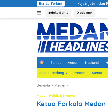
Langsung
 Agar Dihadirkan
Berita Terkini
Kejati Jatim dan PGN Bangun Sinergi 
ke
konten
Indeks Berita
Disclaimer
H
Sumut
Medan
Nasional
H
o
m
Sudut Pandang
Medan
Sumut
e
Beranda
Medan
Medan
,
Politik & Ekonomi
Ketua Forkala Medan