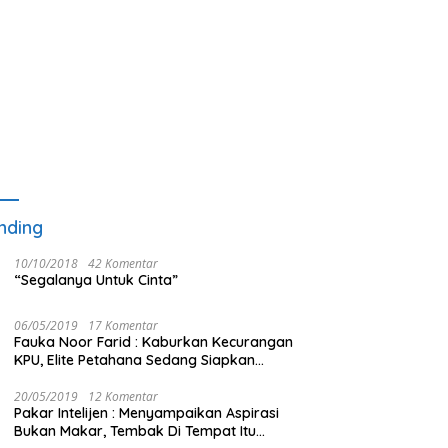
nding
10/10/2018
42 Komentar
“Segalanya Untuk Cinta”
06/05/2019
17 Komentar
Fauka Noor Farid : Kaburkan Kecurangan
KPU, Elite Petahana Sedang Siapkan
Beberapa Pengalihan Isu
20/05/2019
12 Komentar
Pakar Intelijen : Menyampaikan Aspirasi
Bukan Makar, Tembak Di Tempat Itu