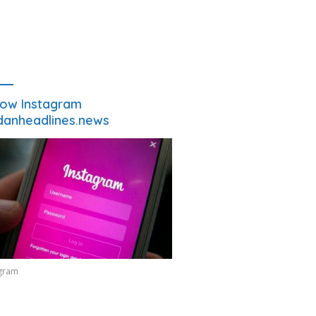
low Instagram
anheadlines.news
agram