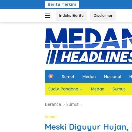
Langsung
Berita Terkini
ke
konten
Indeks Berita
Disclaimer
H
Sumut
Medan
Nasional
H
o
m
Sudut Pandang
Medan
Sumut
e
Beranda
Sumut
Sumut
Meski Diguyur Hujan, 