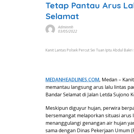
Tetap Pantau Arus Lal
Selamat
Adminmh
03/05/2022
Kanit Lantas Polsek Percut Sei Tuan Iptu Abdul Bakri
MEDANHEADLINES.COM
, Medan – Kanit
memantau langsung arus lalu lintas pada
Bandar Selamat di Jalan Letda Sujono K
Meskipun diguyur hujan, perwira berpa
bersemangat melaporkan situasi arus la
menanggulangi genangan air hujan yan
sama dengan Dinas Pekerjaan Umum (