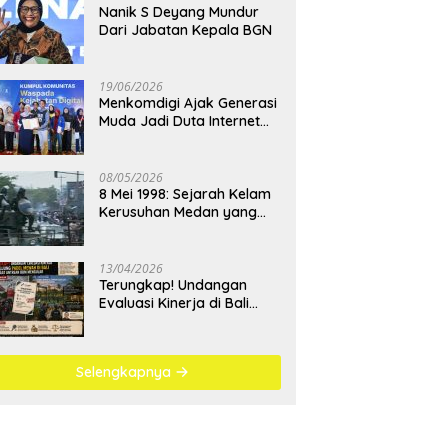
Nanik S Deyang Mundur
Dari Jabatan Kepala BGN
19/06/2026
Menkomdigi Ajak Generasi
Muda Jadi Duta Internet
Sehat dan Lawan
Kejahatan Digital
08/05/2026
8 Mei 1998: Sejarah Kelam
Kerusuhan Medan yang
Menjadi Pembelajaran
Bangsa
13/04/2026
Terungkap! Undangan
Evaluasi Kinerja di Bali
Berujung Padel Mewah
Saat Antrean BBM
Mengular
Selengkapnya