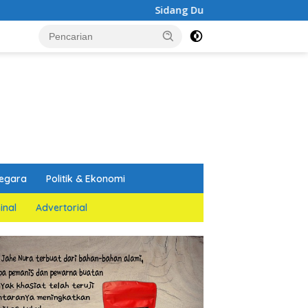
Sidang Dugaan Korupsi Waterfront City Samosir: Saksi 
egara
Politik & Ekonomi
inal
Advertorial