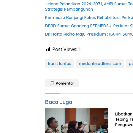
Jelang Pelantikan 2026-2031, AMPI Sumut T
Strategis Pembangunan
Permedsu Kunjungi Fokus Rehabilitasi, Perk
DPRD Sumut Gandeng PERMEDSU, Perkuat Siner
Dr. Hatta Ridho Maju Presidium : KAHMI Sum
Post Views:
1
kanit lantas
medanheadlines.com
po
Komentar
Baca Juga
Libatkan
Tebing T
Pengawas