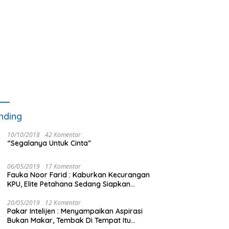
nding
10/10/2018
42 Komentar
“Segalanya Untuk Cinta”
06/05/2019
17 Komentar
Fauka Noor Farid : Kaburkan Kecurangan
KPU, Elite Petahana Sedang Siapkan
Beberapa Pengalihan Isu
20/05/2019
12 Komentar
Pakar Intelijen : Menyampaikan Aspirasi
Bukan Makar, Tembak Di Tempat Itu