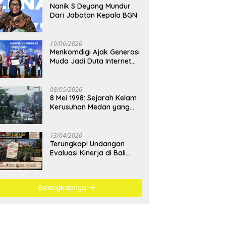
Nanik S Deyang Mundur
Dari Jabatan Kepala BGN
19/06/2026
Menkomdigi Ajak Generasi
Muda Jadi Duta Internet
Sehat dan Lawan
Kejahatan Digital
08/05/2026
8 Mei 1998: Sejarah Kelam
Kerusuhan Medan yang
Menjadi Pembelajaran
Bangsa
13/04/2026
Terungkap! Undangan
Evaluasi Kinerja di Bali
Berujung Padel Mewah
Saat Antrean BBM
Mengular
Selengkapnya