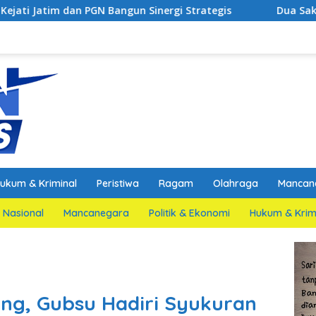
un Sinergi Strategis
Dua Saksi Kunci Ungkap Fakta P
ukum & Kriminal
Peristiwa
Ragam
Olahraga
Mancan
Nasional
Mancanegara
Politik & Ekonomi
Hukum & Krim
ng, Gubsu Hadiri Syukuran