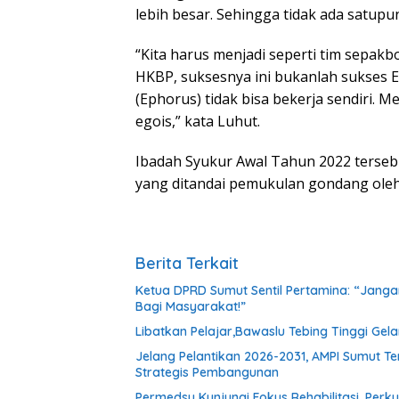
lebih besar. Sehingga tidak ada satupu
“Kita harus menjadi seperti tim sepakb
HKBP, suksesnya ini bukanlah sukses E
(Ephorus) tidak bisa bekerja sendiri. 
egois,” kata Luhut.
Ibadah Syukur Awal Tahun 2022 terseb
yang ditandai pemukulan gondang oleh
Berita Terkait
Ketua DPRD Sumut Sentil Pertamina: “Jan
Bagi Masyarakat!”
Libatkan Pelajar,Bawaslu Tebing Tinggi Gela
Jelang Pelantikan 2026-2031, AMPI Sumut T
Strategis Pembangunan
Permedsu Kunjungi Fokus Rehabilitasi, Perk