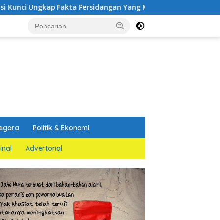
ersidangan Yang Melemahkan Dakwaan Jaksa Penuntut Umum
egara
Politik & Ekonomi
inal
Advertorial