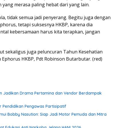
n yang merasa paling hebat dari yang lain.
ola, tidak semua jadi penyerang. Begitu juga dengan
phorus, tetapi suksesnya HKBP, karena dia
Mental kebersamaan harus kita terapkan, jangan
ut sekaligus juga peluncuran Tahun Kesehatian
 Ephorus HKBP, Pdt Robinson Butarbutar. (red)
gan Jadikan Drama Pertamina dan Vendor Berdampak
r Pendidikan Pengawas Partisipatif
emui Bobby Nasution: Siap Jadi Motor Pemuda dan Mitra
uat Edukasi Anti Narkoba Jelang HANI 2026