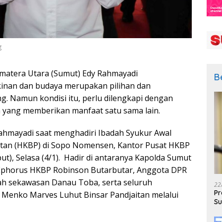
g
matera Utara (Sumut) Edy Rahmayadi
B
nan dan budaya merupakan pilihan dan
. Namun kondisi itu, perlu dilengkapi dengan
 yang memberikan manfaat satu sama lain.
ahmayadi saat menghadiri Ibadah Syukur Awal
stan (HKBP) di Sopo Nomensen, Kantor Pusat HKBP
ut), Selasa (4/1). Hadir di antaranya Kapolda Sumut
, Ephorus HKBP Robinson Butarbutar, Anggota DPR
ah sekawasan Danau Toba, serta seluruh
22
Pr
 Menko Marves Luhut Binsar Pandjaitan melalui
Su