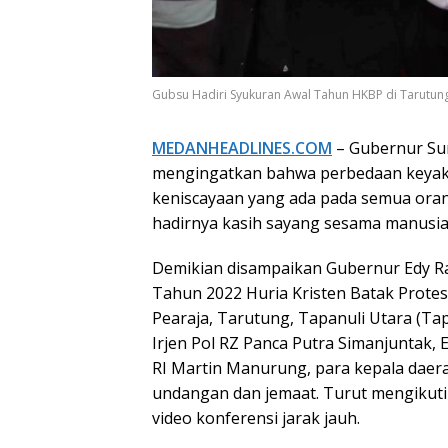
Gubsu Hadiri Syukuran Awal Tahun HKBP di Tarutun
MEDANHEADLINES.COM
– Gubernur Su
mengingatkan bahwa perbedaan keyaki
keniscayaan yang ada pada semua orang
hadirnya kasih sayang sesama manusia
Demikian disampaikan Gubernur Edy R
Tahun 2022 Huria Kristen Batak Prote
Pearaja, Tarutung, Tapanuli Utara (Tap
Irjen Pol RZ Panca Putra Simanjuntak
RI Martin Manurung, para kepala daer
undangan dan jemaat. Turut mengikuti
video konferensi jarak jauh.