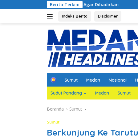
Langsung
pakan Jaksa Agar Dihadirkan
Berita Terkini
Kejati Jatim dan PGN Bang
ke
konten
Indeks Berita
Disclaimer
H
Sumut
Medan
Nasional
H
o
m
Sudut Pandang
Medan
Sumut
e
Beranda
Sumut
Sumut
Berkunjung Ke Tarutu