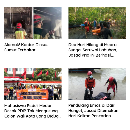
dan Penyalur Bertanggung
Jawab
Alamak! Kantor Dinsos
Dua Hari Hilang di Muara
Sumut Terbakar
Sungai Seruwai Labuhan,
Jasad Pria Ini Berhasil
Dievakuasi Tim SAR
Pendulang Emas di Dairi
Mahasiswa Peduli Medan
Hanyut, Jasad Ditemukan
Desak PDIP Tak Mengusung
Hari Kelima Pencarian
Calon Wali Kota yang Diduga
Berafiliasi dengan HTI