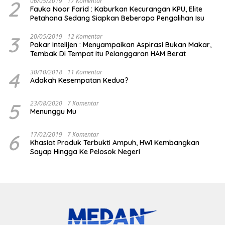
2
06/05/2019
17 Komentar
Fauka Noor Farid : Kaburkan Kecurangan KPU, Elite
Petahana Sedang Siapkan Beberapa Pengalihan Isu
3
20/05/2019
12 Komentar
Pakar Intelijen : Menyampaikan Aspirasi Bukan Makar,
Tembak Di Tempat Itu Pelanggaran HAM Berat
4
30/10/2018
11 Komentar
Adakah Kesempatan Kedua?
5
23/08/2020
7 Komentar
Menunggu Mu
6
17/02/2019
7 Komentar
Khasiat Produk Terbukti Ampuh, HWI Kembangkan
Sayap Hingga Ke Pelosok Negeri