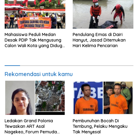
Pendulang Emas di Dairi
Mahasiswa Peduli Medan
Hanyut, Jasad Ditemukan
Desak PDIP Tak Mengusung
Hari Kelima Pencarian
Calon Wali Kota yang Diduga
Berafiliasi dengan HTI
Rekomendasi untuk kamu
Ledakan Grand Polonia
Pembunuhan Bocah Di
Tewaskan ART Asal
Tembung, Pelaku Mengaku
Nagekeo, Forum Pemuda
Tak Menyesal
NTT Sumut Desak Majikan