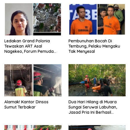
Ledakan Grand Polonia
Pembunuhan Bocah Di
Tewaskan ART Asal
Tembung, Pelaku Mengaku
Nagekeo, Forum Pemuda
Tak Menyesal
NTT Sumut Desak Majikan
dan Penyalur Bertanggung
Jawab
Alamak! Kantor Dinsos
Dua Hari Hilang di Muara
Sumut Terbakar
Sungai Seruwai Labuhan,
Jasad Pria Ini Berhasil
Dievakuasi Tim SAR