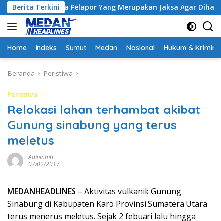
Langsung
 Minta Pelapor Yang Merupakan Jaksa Agar Dihadirkan
Berita Terkini
K
ke
konten
Home
Indeks
Sumut
Medan
Nasional
Hukum & Krimina
Beranda
Peristiwa
Peristiwa
Relokasi lahan terhambat akibat
Gunung sinabung yang terus
meletus
Adminmh
07/02/2017
MEDANHEADLINES
– Aktivitas vulkanik Gunung
Sinabung di Kabupaten Karo Provinsi Sumatera Utara
terus menerus meletus. Sejak 2 febuari lalu hingga