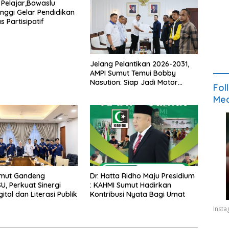
 Pelajar,Bawaslu
inggi Gelar Pendidikan
 Partisipatif
Jelang Pelantikan 2026-2031,
AMPI Sumut Temui Bobby
Nasution: Siap Jadi Motor
Fol
Pemuda dan Mitra Strategis
Med
Pembangunan
mut Gandeng
Dr. Hatta Ridho Maju Presidium
, Perkuat Sinergi
: KAHMI Sumut Hadirkan
ital dan Literasi Publik
Kontribusi Nyata Bagi Umat
Inst