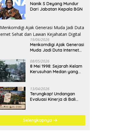
Nanik S Deyang Mundur
Dari Jabatan Kepala BGN
19/06/2026
Menkomdigi Ajak Generasi
Muda Jadi Duta Internet
Sehat dan Lawan
Kejahatan Digital
08/05/2026
8 Mei 1998: Sejarah Kelam
Kerusuhan Medan yang
Menjadi Pembelajaran
Bangsa
13/04/2026
Terungkap! Undangan
Evaluasi Kinerja di Bali
Berujung Padel Mewah
Saat Antrean BBM
Mengular
Selengkapnya