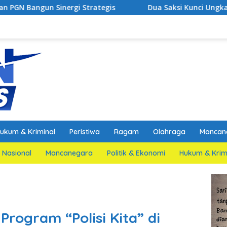
i Strategis
Dua Saksi Kunci Ungkap Fakta Persidang
ukum & Kriminal
Peristiwa
Ragam
Olahraga
Mancan
Nasional
Mancanegara
Politik & Ekonomi
Hukum & Krim
rogram “Polisi Kita” di