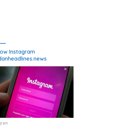
low Instagram
anheadlines.news
agram