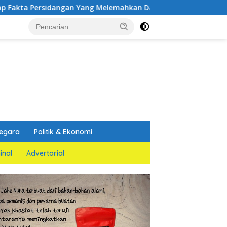
an Yang Melemahkan Dakwaan Jaksa Penuntut Umum
PGN
egara
Politik & Ekonomi
inal
Advertorial