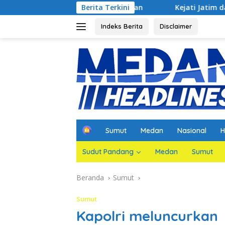
Langsung
sa Agar Dihadirkan
Berita Terkini
Kejati Jatim dan PGN Bangun Sinerg
ke
konten
Indeks Berita
Disclaimer
H
Sumut
Medan
Nasional
H
o
m
Sudut Pandang
Medan
Sumut
e
Beranda
Sumut
Sumut
Kapolri meluncurkan P