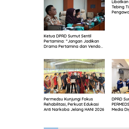
Libatkan
Tebing T
Pengawas
Ketua DPRD Sumut Sentil
Pertamina: “Jangan Jadikan
Drama Pertamina dan Vendor
Berdampak Bagi Masyarakat!”
Permedsu Kunjungi Fokus
DPRD Su
Rehabilitasi, Perkuat Edukasi
PERMEDSU
Anti Narkoba Jelang HANI 2026
Media Dig