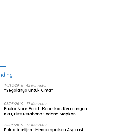
nding
10/10/2018
42 Komentar
“Segalanya Untuk Cinta”
06/05/2019
17 Komentar
Fauka Noor Farid : Kaburkan Kecurangan
KPU, Elite Petahana Sedang Siapkan
Beberapa Pengalihan Isu
20/05/2019
12 Komentar
Pakar Intelijen : Menyampaikan Aspirasi