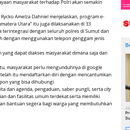
ayaan masyarakat terhadap Polri akan semakin
l Rycko Amelza Dahniel menjelaskan, program e-
Sumatera Utara” itu juga dilaksanakan di 33
 terintegrasi dengan seluruh polres di Sumut dan
ah dengan menggunakan telepon genggam jenis
B
n yang dapat diakses masyarakat dimana saja dan
tu, masyarakat perlu mengunduhnya di google
 setelah itu mendaftarkan diri dengan mencantumkan
epon yang bisa dihubungi.
berita dan agenda, pengaduan, saber pungli, serta
city
an dan fasilitas umum terdekat.serta memiliki
kan bantuan segera bagi warga yang membutuhkan
22
Pr
Su