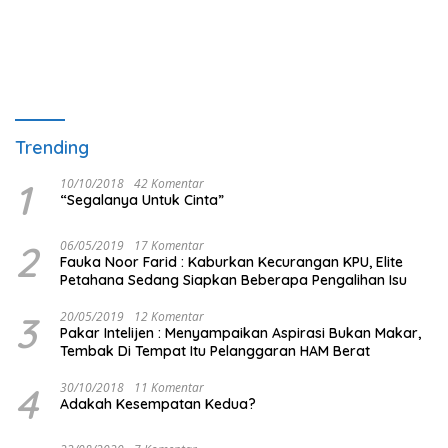
Trending
1
10/10/2018
42 Komentar
“Segalanya Untuk Cinta”
2
06/05/2019
17 Komentar
Fauka Noor Farid : Kaburkan Kecurangan KPU, Elite
Petahana Sedang Siapkan Beberapa Pengalihan Isu
3
20/05/2019
12 Komentar
Pakar Intelijen : Menyampaikan Aspirasi Bukan Makar,
Tembak Di Tempat Itu Pelanggaran HAM Berat
4
30/10/2018
11 Komentar
Adakah Kesempatan Kedua?