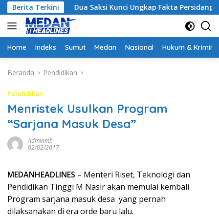
Langsung
Berita Terkini
Dua Saksi Kunci Ungkap Fakta Persidangan Yang Mel
ke
konten
Home
Indeks
Sumut
Medan
Nasional
Hukum & Krimina
Beranda
Pendidikan
Pendidikan
Menristek Usulkan Program
“Sarjana Masuk Desa”
Adminmh
02/02/2017
MEDANHEADLINES
– Menteri Riset, Teknologi dan
Pendidikan Tinggi M Nasir akan memulai kembali
Program sarjana masuk desa yang pernah
dilaksanakan di era orde baru lalu.