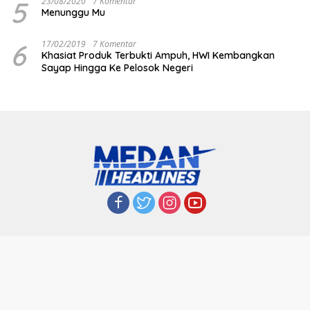
5
23/08/2020
7 Komentar
Menunggu Mu
6
17/02/2019
7 Komentar
Khasiat Produk Terbukti Ampuh, HWI Kembangkan
Sayap Hingga Ke Pelosok Negeri
PT MEDAN MEDIA UTAMA
REDAKSIONAL
Disclaimer
Ketentuan Privacy
Pedoman Media Cyber
Copyright © 2022 | PT Medan Media Utama