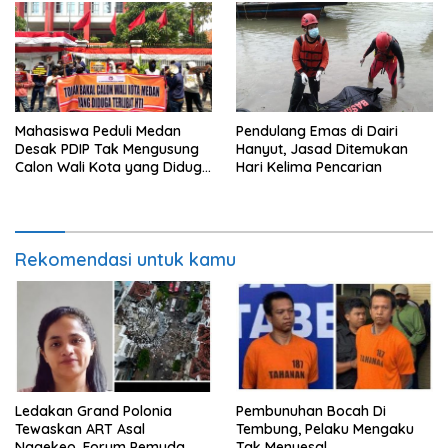
Pendulang Emas di Dairi
Mahasiswa Peduli Medan
Hanyut, Jasad Ditemukan
Desak PDIP Tak Mengusung
Hari Kelima Pencarian
Calon Wali Kota yang Diduga
Berafiliasi dengan HTI
Rekomendasi untuk kamu
Ledakan Grand Polonia
Pembunuhan Bocah Di
Tewaskan ART Asal
Tembung, Pelaku Mengaku
Nagekeo, Forum Pemuda
Tak Menyesal