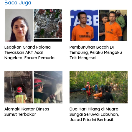
Baca Juga
Ledakan Grand Polonia
Pembunuhan Bocah Di
Tewaskan ART Asal
Tembung, Pelaku Mengaku
Nagekeo, Forum Pemuda
Tak Menyesal
NTT Sumut Desak Majikan
dan Penyalur Bertanggung
Jawab
Alamak! Kantor Dinsos
Dua Hari Hilang di Muara
Sumut Terbakar
Sungai Seruwai Labuhan,
Jasad Pria Ini Berhasil
Dievakuasi Tim SAR