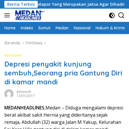
Langsung
nta Pelapor Yang Merupakan Jaksa Agar Dihadirkan
Berita Terkini
Kej
ke
konten
Home
Indeks
Sumut
Medan
Nasional
Hukum & Krimina
Beranda
Peristiwa
Peristiwa
Depresi penyakit kunjung
sembuh,Seorang pria Gantung Diri
di kamar mandi
Adminmh
13/01/2017
MEDANHEADLINES
,Medan – Diduga mengalami depresi
berat akibat sakit Hernia yang dideritanya sejak
remaja, Abdullah (32) warga Jalan M Yakup, Kelurahan