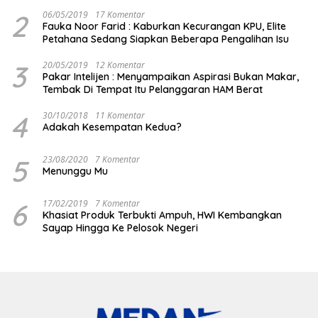
2
06/05/2019
17 Komentar
Fauka Noor Farid : Kaburkan Kecurangan KPU, Elite
Petahana Sedang Siapkan Beberapa Pengalihan Isu
3
20/05/2019
12 Komentar
Pakar Intelijen : Menyampaikan Aspirasi Bukan Makar,
Tembak Di Tempat Itu Pelanggaran HAM Berat
4
30/10/2018
11 Komentar
Adakah Kesempatan Kedua?
5
23/08/2020
7 Komentar
Menunggu Mu
6
17/02/2019
7 Komentar
Khasiat Produk Terbukti Ampuh, HWI Kembangkan
Sayap Hingga Ke Pelosok Negeri