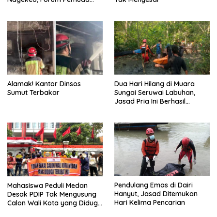
NTT Sumut Desak Majikan
dan Penyalur Bertanggung
Jawab
Alamak! Kantor Dinsos
Dua Hari Hilang di Muara
Sumut Terbakar
Sungai Seruwai Labuhan,
Jasad Pria Ini Berhasil
Dievakuasi Tim SAR
Pendulang Emas di Dairi
Mahasiswa Peduli Medan
Hanyut, Jasad Ditemukan
Desak PDIP Tak Mengusung
Hari Kelima Pencarian
Calon Wali Kota yang Diduga
Berafiliasi dengan HTI