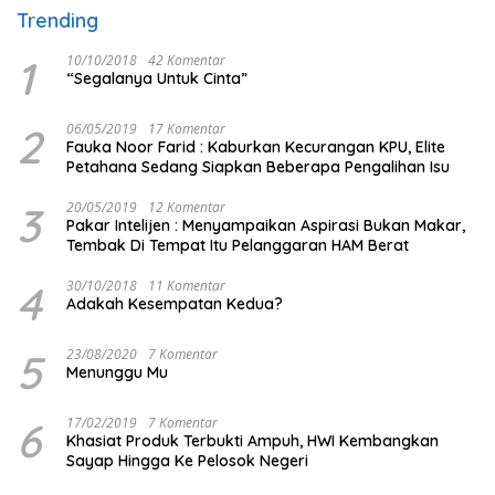
Trending
1
10/10/2018
42 Komentar
“Segalanya Untuk Cinta”
2
06/05/2019
17 Komentar
Fauka Noor Farid : Kaburkan Kecurangan KPU, Elite
Petahana Sedang Siapkan Beberapa Pengalihan Isu
3
20/05/2019
12 Komentar
Pakar Intelijen : Menyampaikan Aspirasi Bukan Makar,
Tembak Di Tempat Itu Pelanggaran HAM Berat
4
30/10/2018
11 Komentar
Adakah Kesempatan Kedua?
5
23/08/2020
7 Komentar
Menunggu Mu
6
17/02/2019
7 Komentar
Khasiat Produk Terbukti Ampuh, HWI Kembangkan
Sayap Hingga Ke Pelosok Negeri