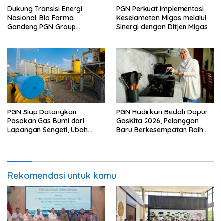
Dukung Transisi Energi
PGN Perkuat Implementasi
Nasional, Bio Farma
Keselamatan Migas melalui
Gandeng PGN Group
Sinergi dengan Ditjen Migas
Manfaatkan CNG di Fasilitas
Produksi
PGN Siap Datangkan
PGN Hadirkan Bedah Dapur
Pasokan Gas Bumi dari
GasKita 2026, Pelanggan
Lapangan Sengeti, Ubah
Baru Berkesempatan Raih
Stranded Gas Jadi Energi
Dapur Impian
Berkelanjutan
Rekomendasi untuk kamu