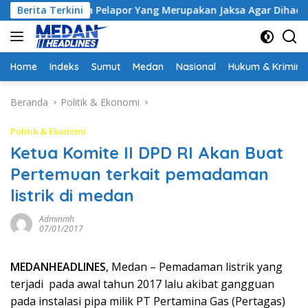
Langsung
Minta Pelapor Yang Merupakan Jaksa Agar Dihadirkan
Berita Terkini
K
ke
konten
Home
Indeks
Sumut
Medan
Nasional
Hukum & Krimina
Beranda
Politik & Ekonomi
Politik & Ekonomi
Ketua Komite II DPD RI Akan Buat
Pertemuan terkait pemadaman
listrik di medan
Adminmh
07/01/2017
MEDANHEADLINES
, Medan – Pemadaman listrik yang
terjadi pada awal tahun 2017 lalu akibat gangguan
pada instalasi pipa milik PT Pertamina Gas (Pertagas)