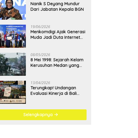
Nanik S Deyang Mundur
Dari Jabatan Kepala BGN
19/06/2026
Menkomdigi Ajak Generasi
Muda Jadi Duta Internet
Sehat dan Lawan
Kejahatan Digital
08/05/2026
8 Mei 1998: Sejarah Kelam
Kerusuhan Medan yang
Menjadi Pembelajaran
Bangsa
13/04/2026
Terungkap! Undangan
Evaluasi Kinerja di Bali
Berujung Padel Mewah
Saat Antrean BBM
Mengular
Selengkapnya