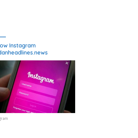
low Instagram
anheadlines.news
agram