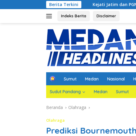
Langsung
hadirkan
Kejati Jatim dan PGN Bangun Sinergi Strategis
Berita Terkini
ke
konten
Indeks Berita
Disclaimer
H
Sumut
Medan
Nasional
H
o
m
Sudut Pandang
Medan
Sumut
e
Beranda
Olahraga
Olahraga
Prediksi Bournemouth