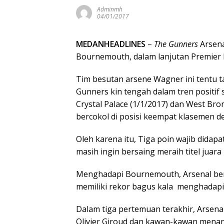
Adminmh
04/01/2017
MEDANHEADLINES
–
The Gunners
Arsena
Bournemouth, dalam lanjutan Premier L
Tim besutan arsene Wagner ini tentu 
Gunners kin tengah dalam tren positi
Crystal Palace (1/1/2017) dan West B
bercokol di posisi keempat klasemen de
Oleh karena itu, Tiga poin wajib dida
masih ingin bersaing meraih titel juara 
Menghadapi Bournemouth, Arsenal b
memiliki rekor bagus kala menghadapi
Dalam tiga pertemuan terakhir, Arsen
Olivier Giroud dan kawan-kawan mena