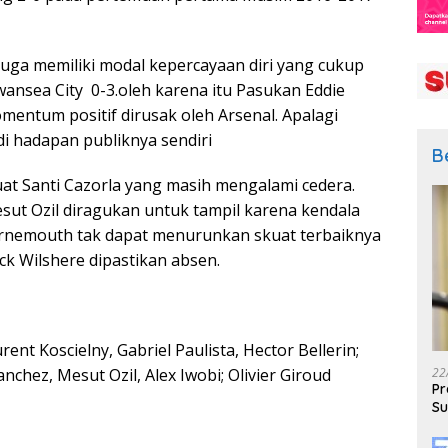
ga memiliki modal kepercayaan diri yang cukup
wansea City 0-3.oleh karena itu Pasukan Eddie
ntum positif dirusak oleh Arsenal. Apalagi
i hadapan publiknya sendiri
B
uat Santi Cazorla yang masih mengalami cedera.
sut Ozil diragukan untuk tampil karena kendala
urnemouth tak dapat menurunkan skuat terbaiknya
ck Wilshere dipastikan absen.
nt Koscielny, Gabriel Paulista, Hector Bellerin;
anchez, Mesut Ozil, Alex Iwobi; Olivier Giroud
22
Pr
Su