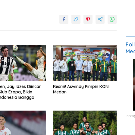
Fol
Med
n, Jay Idzes Diincar
Resmi! Aswindy Pimpin KONI
lub Eropa, Bikin
Medan
Indonesia Bangga
Inst