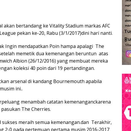
l akan bertandang ke Vitality Stadium markas AFC
eague pekan ke-20, Rabu (3/1/2017)dini hari nanti.
tak Ingin mendapatkan Poin hampa apalagi The
f setelah memetik dua kemenangan beruntun atas
romwich Albion (26/12/2016) yang membuat mereka
ngan koleksi 40 poin dari 19 pertandingan.
patkan arsenal di kandang Bournemouth apabila
musim ini..
erpeluang menambah catatan kemenanganckarena
 pasukan The Cherries.
al sukses meraih semua kemenangan.dan Terakhir,
ng 2-0 pada pertemuan pertama musim 2016-2017