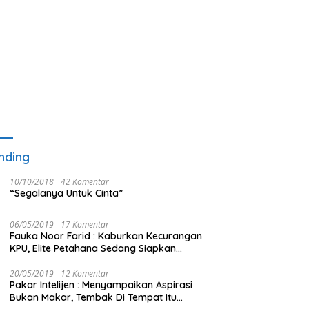
nding
10/10/2018
42 Komentar
“Segalanya Untuk Cinta”
06/05/2019
17 Komentar
Fauka Noor Farid : Kaburkan Kecurangan
KPU, Elite Petahana Sedang Siapkan
Beberapa Pengalihan Isu
20/05/2019
12 Komentar
Pakar Intelijen : Menyampaikan Aspirasi
Bukan Makar, Tembak Di Tempat Itu