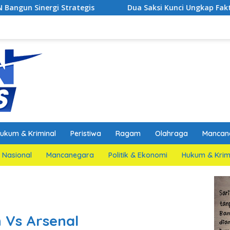
Dua Saksi Kunci Ungkap Fakta Persidangan Yang Me
ukum & Kriminal
Peristiwa
Ragam
Olahraga
Mancan
Nasional
Mancanegara
Politik & Ekonomi
Hukum & Krim
 Vs Arsenal