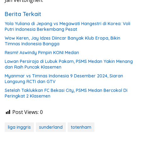
Jan Vertonghen.
Berita Terkait
Yola Yuliana di Jepang vs Megawati Hangestri di Korea: Voli
Putri Indonesia Berkembang Pesat
Wow Keren, Jay Idzes Diincar Banyak Klub Eropa, Bikin
Timnas Indonesia Bangga
Resmi! Aswindy Pimpin KONI Medan
Lawan Persiraja di Lubuk Pakam, PSMS Medan Yakin Menang
dan Raih Puncak Klasemen
Myanmar vs Timnas Indonesia 9 Desember 2024, Siaran
Langsung RCTI dan GTV
Setelah Taklukkan FC Bekasi City, PSMS Medan Bercokol Di
Peringkat 2 Klasemen
Post Views:
0
liga inggris
sunderland
totenham