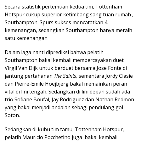
Secara statistik pertemuan kedua tim, Tottenham
Hotspur cukup superior ketimbang sang tuan rumah ,
Southampton. Spurs sukses mencatatkan 4
kemenangan, sedangkan Southampton hanya meraih
satu kemenangan.
Dalam laga nanti diprediksi bahwa pelatih
Southampton bakal kembali mempercayakan duet
Virgil Van Dijk untuk berduet bersama Jose Fonte di
jantung pertahanan
The Saints
, sementara Jordy Clasie
dan Pierre-Emile Hoejbjerg bakal memainkan peran
vital di lini tengah. Sedangkan di lini depan sudah ada
trio Sofiane Boufal, Jay Rodriguez dan Nathan Redmon
yang bakal menjadi andalan sebagi pendulang gol
Soton.
Sedangkan di kubu tim tamu, Tottenham Hotspur,
pelatih Mauricio Pocchetino juga bakal kembali