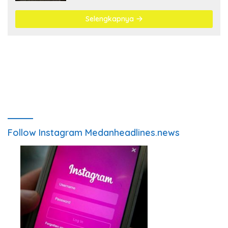
Selengkapnya
Follow Instagram Medanheadlines.news