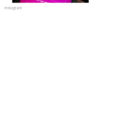
Instagram