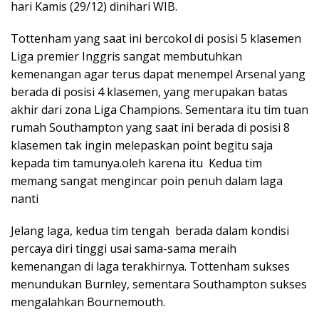
hari Kamis (29/12) dinihari WIB.
Tottenham yang saat ini bercokol di posisi 5 klasemen
Liga premier Inggris sangat membutuhkan
kemenangan agar terus dapat menempel Arsenal yang
berada di posisi 4 klasemen, yang merupakan batas
akhir dari zona Liga Champions. Sementara itu tim tuan
rumah Southampton yang saat ini berada di posisi 8
klasemen tak ingin melepaskan point begitu saja
kepada tim tamunya.oleh karena itu Kedua tim
memang sangat mengincar poin penuh dalam laga
nanti
Jelang laga, kedua tim tengah berada dalam kondisi
percaya diri tinggi usai sama-sama meraih
kemenangan di laga terakhirnya. Tottenham sukses
menundukan Burnley, sementara Southampton sukses
mengalahkan Bournemouth.