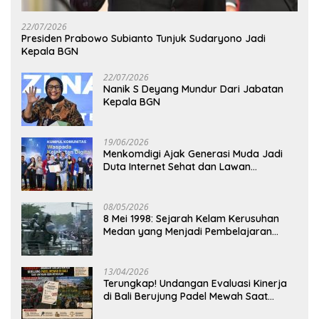
22/07/2026
Presiden Prabowo Subianto Tunjuk Sudaryono Jadi
Kepala BGN
22/07/2026
Nanik S Deyang Mundur Dari Jabatan
Kepala BGN
19/06/2026
Menkomdigi Ajak Generasi Muda Jadi
Duta Internet Sehat dan Lawan
Kejahatan Digital
08/05/2026
8 Mei 1998: Sejarah Kelam Kerusuhan
Medan yang Menjadi Pembelajaran
Bangsa
13/04/2026
Terungkap! Undangan Evaluasi Kinerja
di Bali Berujung Padel Mewah Saat
Antrean BBM Mengular