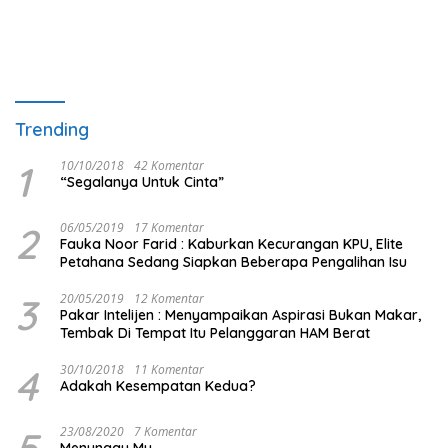
Trending
1
10/10/2018
42 Komentar
“Segalanya Untuk Cinta”
2
06/05/2019
17 Komentar
Fauka Noor Farid : Kaburkan Kecurangan KPU, Elite
Petahana Sedang Siapkan Beberapa Pengalihan Isu
3
20/05/2019
12 Komentar
Pakar Intelijen : Menyampaikan Aspirasi Bukan Makar,
Tembak Di Tempat Itu Pelanggaran HAM Berat
4
30/10/2018
11 Komentar
Adakah Kesempatan Kedua?
5
23/08/2020
7 Komentar
Menunggu Mu