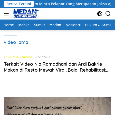
Langsung
ontrak, Hakim Minta Pelapor Yang Merupakan Jaksa Agar Dihadi
Berita Terkini
ke
konten
Home
Indeks
Sumut
Medan
Nasional
Hukum & Krimina
video lama
Hukum & Kriminal
02/11/2021
Terkait Video Nia Ramadhani dan Ardi Bakrie
Makan di Resto Mewah Viral, Balai Rehabilitasi:
Itu Video Lama