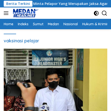
Langsung
ak, Hakim Minta Pelapor Yang Merupakan Jaksa Agar Dihadirkan
Berita Terkini
ke
konten
Home
Indeks
Sumut
Medan
Nasional
Hukum & Krimina
vaksinasi pelajar