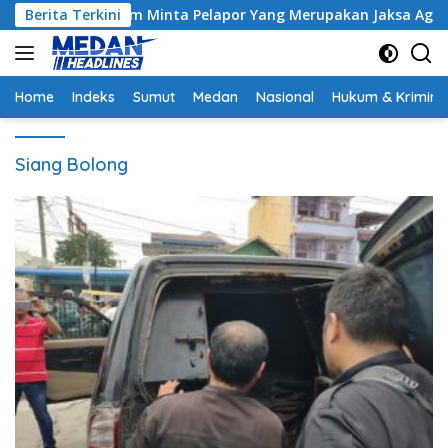
Langsung
trak, Hakim Minta Pelapor Yang Merupakan Jaksa Agar Dihadirk
Berita Terkini
ke
konten
Home
Indeks
Sumut
Medan
Nasional
Hukum & Krimina
Siang Bolong