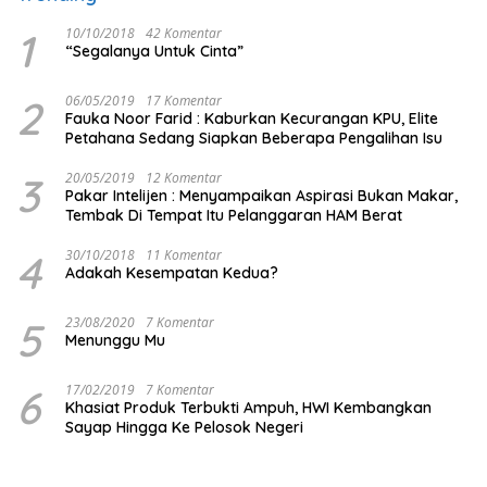
1
10/10/2018
42 Komentar
“Segalanya Untuk Cinta”
2
06/05/2019
17 Komentar
Fauka Noor Farid : Kaburkan Kecurangan KPU, Elite
Petahana Sedang Siapkan Beberapa Pengalihan Isu
3
20/05/2019
12 Komentar
Pakar Intelijen : Menyampaikan Aspirasi Bukan Makar,
Tembak Di Tempat Itu Pelanggaran HAM Berat
4
30/10/2018
11 Komentar
Adakah Kesempatan Kedua?
5
23/08/2020
7 Komentar
Menunggu Mu
6
17/02/2019
7 Komentar
Khasiat Produk Terbukti Ampuh, HWI Kembangkan
Sayap Hingga Ke Pelosok Negeri