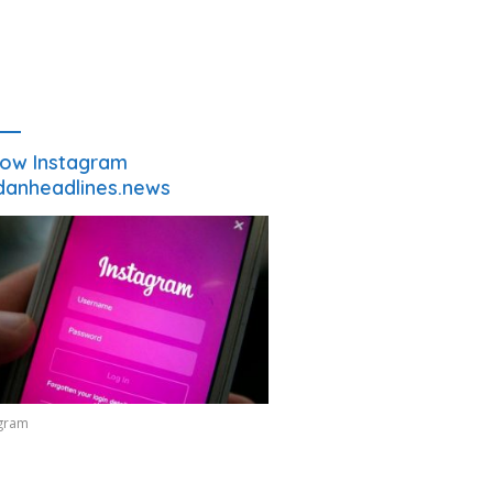
low Instagram
anheadlines.news
agram