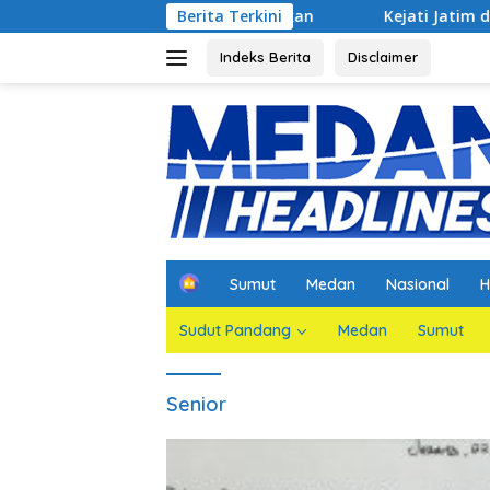
Langsung
Jaksa Agar Dihadirkan
Berita Terkini
Kejati Jatim dan PGN Bangun Sin
ke
konten
Indeks Berita
Disclaimer
H
Sumut
Medan
Nasional
H
o
m
Sudut Pandang
Medan
Sumut
e
Senior