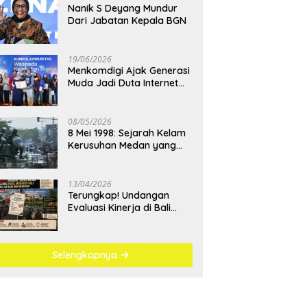
Nanik S Deyang Mundur
Dari Jabatan Kepala BGN
19/06/2026
Menkomdigi Ajak Generasi
Muda Jadi Duta Internet
Sehat dan Lawan
Kejahatan Digital
08/05/2026
8 Mei 1998: Sejarah Kelam
Kerusuhan Medan yang
Menjadi Pembelajaran
Bangsa
13/04/2026
Terungkap! Undangan
Evaluasi Kinerja di Bali
Berujung Padel Mewah
Saat Antrean BBM
Mengular
Selengkapnya