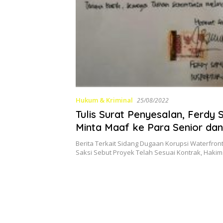
Hukum & Kriminal
25/08/2022
Tulis Surat Penyesalan, Ferdy
Minta Maaf ke Para Senior da
Rekannya
Berita Terkait Sidang Dugaan Korupsi Waterfront
Saksi Sebut Proyek Telah Sesuai Kontrak, Haki