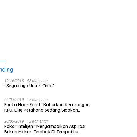
nding
10/10/2018
42 Komentar
“Segalanya Untuk Cinta”
06/05/2019
17 Komentar
Fauka Noor Farid : Kaburkan Kecurangan
KPU, Elite Petahana Sedang Siapkan
Beberapa Pengalihan Isu
20/05/2019
12 Komentar
Pakar Intelijen : Menyampaikan Aspirasi
Bukan Makar, Tembak Di Tempat Itu