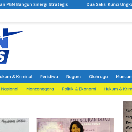
ergi Strategis
Dua Saksi Kunci Ungkap Fakta Persida
ukum & Kriminal
Peristiwa
Ragam
Olahraga
Mancan
Nasional
Mancanegara
Politik & Ekonomi
Hukum & Krim