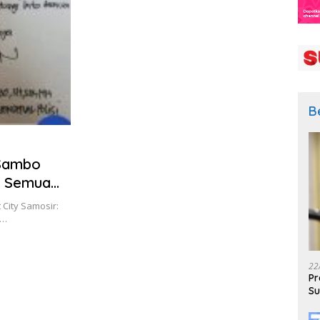
B
 Sambo
n Semua
 City Samosir:
m…
22
Pr
Su