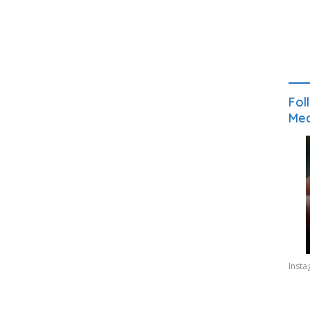
Fol
Med
Inst