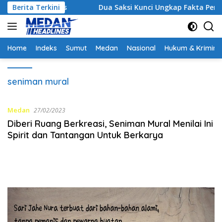
Langsung
 Strategis
Berita Terkini
Dua Saksi Kunci Ungkap Fakta Persidanga
ke
konten
Home
Indeks
Sumut
Medan
Nasional
Hukum & Krimina
seniman mural
Medan
27/02/2023
Diberi Ruang Berkreasi, Seniman Mural Menilai Ini
Spirit dan Tantangan Untuk Berkarya