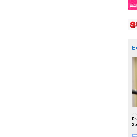
B
22
Pr
Su