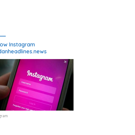
low Instagram
anheadlines.news
agram