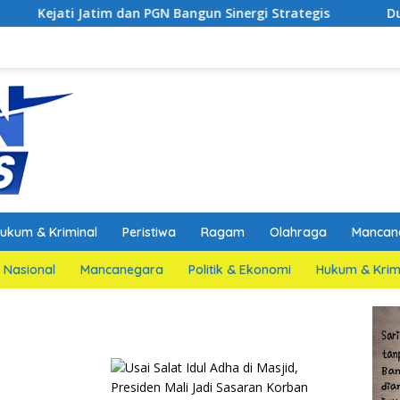
im dan PGN Bangun Sinergi Strategis
Dua Saksi Kunci 
ukum & Kriminal
Peristiwa
Ragam
Olahraga
Mancan
Nasional
Mancanegara
Politik & Ekonomi
Hukum & Krim