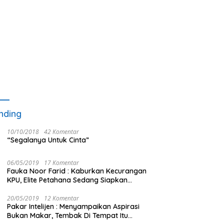
nding
10/10/2018
42 Komentar
“Segalanya Untuk Cinta”
06/05/2019
17 Komentar
Fauka Noor Farid : Kaburkan Kecurangan
KPU, Elite Petahana Sedang Siapkan
Beberapa Pengalihan Isu
20/05/2019
12 Komentar
Pakar Intelijen : Menyampaikan Aspirasi
Bukan Makar, Tembak Di Tempat Itu