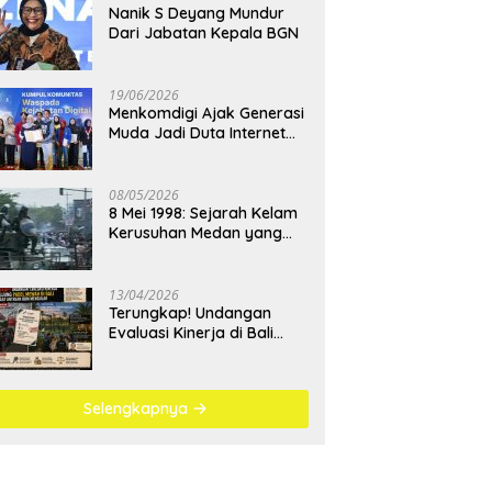
Nanik S Deyang Mundur
Dari Jabatan Kepala BGN
19/06/2026
Menkomdigi Ajak Generasi
Muda Jadi Duta Internet
Sehat dan Lawan
Kejahatan Digital
08/05/2026
8 Mei 1998: Sejarah Kelam
Kerusuhan Medan yang
Menjadi Pembelajaran
Bangsa
13/04/2026
Terungkap! Undangan
Evaluasi Kinerja di Bali
Berujung Padel Mewah
Saat Antrean BBM
Mengular
Selengkapnya