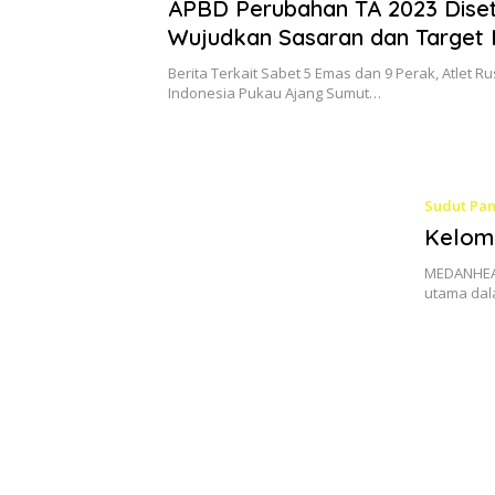
APBD Perubahan TA 2023 Disetu
Wujudkan Sasaran dan Target 
Prioritas Pembangunan Kota
Berita Terkait Sabet 5 Emas dan 9 Perak, Atlet R
Indonesia Pukau Ajang Sumut…
Sudut Pa
Kelomp
MEDANHEAD
utama dal