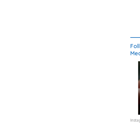
Fol
Med
Inst