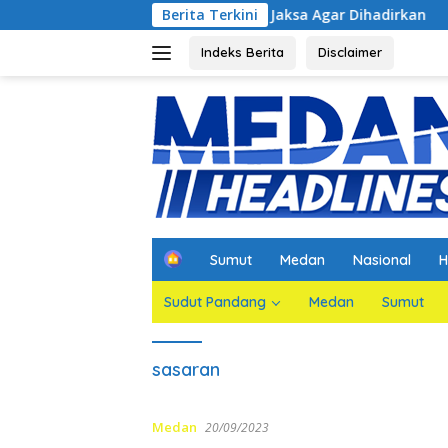
Langsung
lapor Yang Merupakan Jaksa Agar Dihadirkan
Berita Terkini
Kejati Jat
ke
konten
Indeks Berita
Disclaimer
H
Sumut
Medan
Nasional
H
o
m
Sudut Pandang
Medan
Sumut
e
sasaran
Medan
20/09/2023