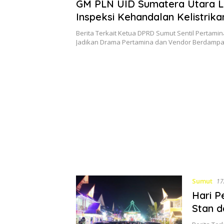
GM PLN UID Sumatera Utara 
Inspeksi Kehandalan Kelistrika
PRSU
Berita Terkait Ketua DPRD Sumut Sentil Pertamin
Jadikan Drama Pertamina dan Vendor Berdampa
Sumut
17
Hari P
Stan d