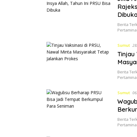
Rajeks
Dibuk
Berita Ter
Pertamina
Sumut
28
Tinjau
Masyar
Berita Ter
Pertamina
Sumut
06
Wagub
Berku
Berita Ter
Pertamina