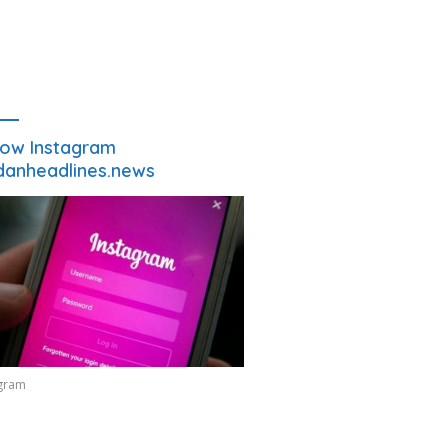
low Instagram
anheadlines.news
agram