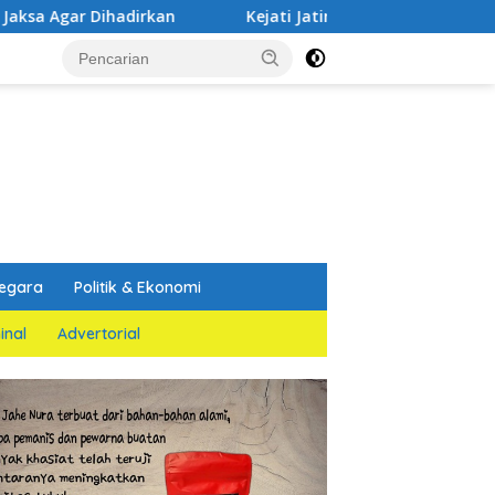
irkan
Kejati Jatim dan PGN Bangun Sinergi Strategis
egara
Politik & Ekonomi
inal
Advertorial