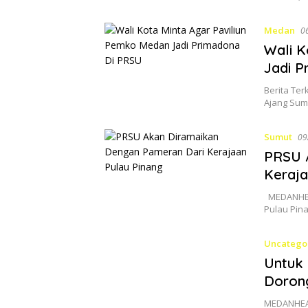
Medan
0
Wali K
Jadi P
Berita Ter
Ajang Su
Sumut
09
PRSU 
Keraja
MEDANHEAD
Pulau Pin
Uncatego
Untuk 
Doron
MEDANHEAD