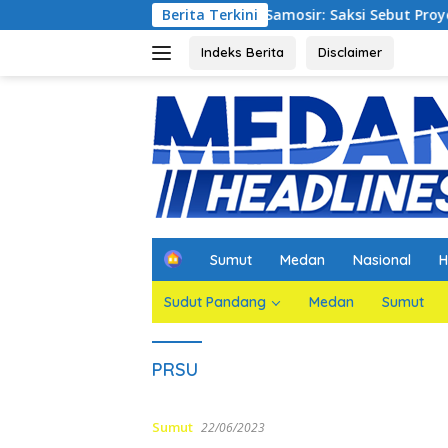
Langsung
si Waterfront City Samosir: Saksi Sebut Proyek Telah Sesuai 
Berita Terkini
ke
konten
Indeks Berita
Disclaimer
H
Sumut
Medan
Nasional
H
o
m
Sudut Pandang
Medan
Sumut
e
PRSU
Sumut
22/06/2023