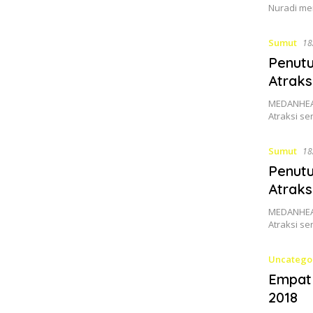
Nuradi me
Sumut
18
Penut
Atraks
MEDANHEA
Atraksi s
Sumut
18
Penut
Atraks
MEDANHEA
Atraksi s
Uncatego
Empat
2018