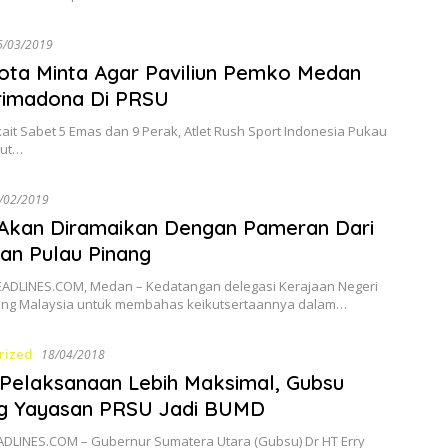
6/03/2019
ota Minta Agar Paviliun Pemko Medan
rimadona Di PRSU
kait Sabet 5 Emas dan 9 Perak, Atlet Rush Sport Indonesia Pukau
mut…
/02/2019
Akan Diramaikan Dengan Pameran Dari
an Pulau Pinang
LINES.COM, Medan – Kedatangan delegasi Kerajaan Negeri
ang Malaysia untuk membahas keikutsertaannya dalam…
rized
18/04/2018
Pelaksanaan Lebih Maksimal, Gubsu
g Yayasan PRSU Jadi BUMD
LINES.COM – Gubernur Sumatera Utara (Gubsu) Dr HT Erry