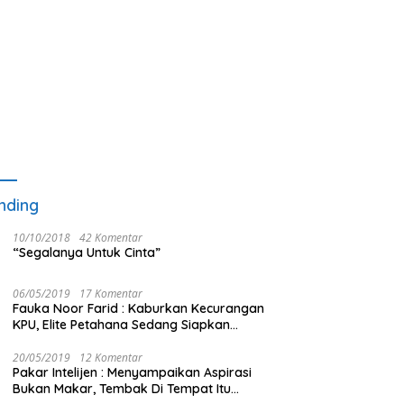
nding
10/10/2018
42 Komentar
“Segalanya Untuk Cinta”
06/05/2019
17 Komentar
Fauka Noor Farid : Kaburkan Kecurangan
KPU, Elite Petahana Sedang Siapkan
Beberapa Pengalihan Isu
20/05/2019
12 Komentar
Pakar Intelijen : Menyampaikan Aspirasi
Bukan Makar, Tembak Di Tempat Itu