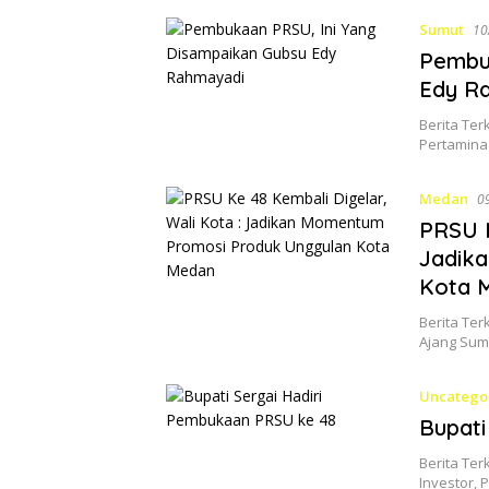
Sumut
10
Pembuk
Edy R
Berita Ter
Pertamina
Medan
0
PRSU K
Jadik
Kota 
Berita Ter
Ajang Su
Uncatego
Bupati
Berita Te
Investor,