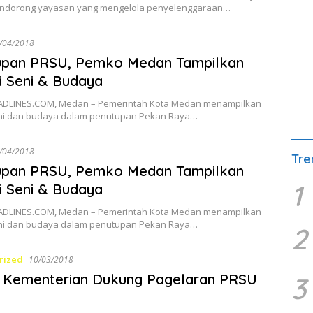
ndorong yayasan yang mengelola penyelenggaraan…
/04/2018
upan PRSU, Pemko Medan Tampilkan
i Seni & Budaya
DLINES.COM, Medan – Pemerintah Kota Medan menampilkan
eni dan budaya dalam penutupan Pekan Raya…
/04/2018
Tre
upan PRSU, Pemko Medan Tampilkan
1
i Seni & Budaya
DLINES.COM, Medan – Pemerintah Kota Medan menampilkan
eni dan budaya dalam penutupan Pekan Raya…
2
rized
10/03/2018
 Kementerian Dukung Pagelaran PRSU
3