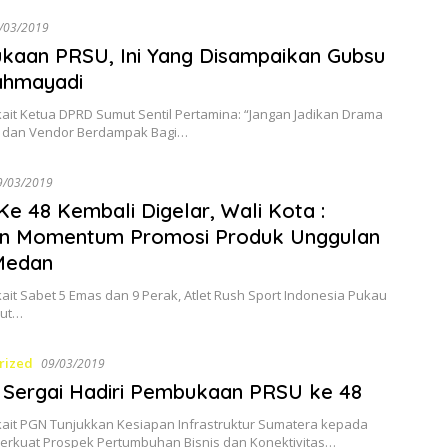
/03/2019
aan PRSU, Ini Yang Disampaikan Gubsu
ahmayadi
kait Ketua DPRD Sumut Sentil Pertamina: “Jangan Jadikan Drama
 dan Vendor Berdampak Bagi…
9/03/2019
e 48 Kembali Digelar, Wali Kota :
an Momentum Promosi Produk Unggulan
Medan
kait Sabet 5 Emas dan 9 Perak, Atlet Rush Sport Indonesia Pukau
mut…
rized
09/03/2019
 Sergai Hadiri Pembukaan PRSU ke 48
rkait PGN Tunjukkan Kesiapan Infrastruktur Sumatera kepada
 Perkuat Prospek Pertumbuhan Bisnis dan Konektivitas…