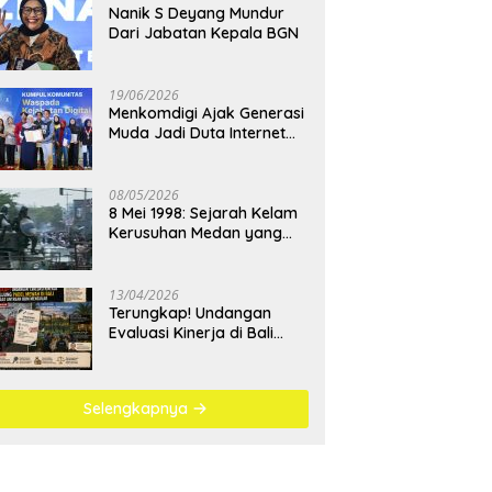
Nanik S Deyang Mundur
Dari Jabatan Kepala BGN
19/06/2026
Menkomdigi Ajak Generasi
Muda Jadi Duta Internet
Sehat dan Lawan
Kejahatan Digital
08/05/2026
8 Mei 1998: Sejarah Kelam
Kerusuhan Medan yang
Menjadi Pembelajaran
Bangsa
13/04/2026
Terungkap! Undangan
Evaluasi Kinerja di Bali
Berujung Padel Mewah
Saat Antrean BBM
Mengular
Selengkapnya