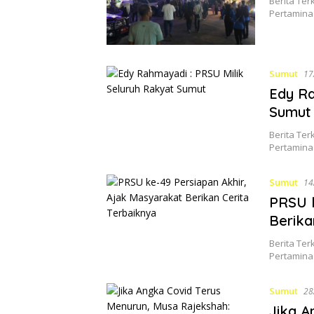
Berita Ter
Pertamina
Sumut
17
Edy Ra
Sumut
Berita Ter
Pertamina
Sumut
14
PRSU k
Berika
Berita Ter
Pertamina
Sumut
28
Jika A