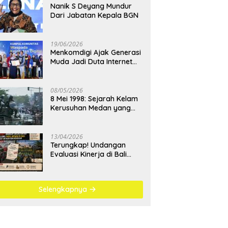
Nanik S Deyang Mundur
Dari Jabatan Kepala BGN
19/06/2026
Menkomdigi Ajak Generasi
Muda Jadi Duta Internet
Sehat dan Lawan
Kejahatan Digital
08/05/2026
8 Mei 1998: Sejarah Kelam
Kerusuhan Medan yang
Menjadi Pembelajaran
Bangsa
13/04/2026
Terungkap! Undangan
Evaluasi Kinerja di Bali
Berujung Padel Mewah
Saat Antrean BBM
Mengular
Selengkapnya