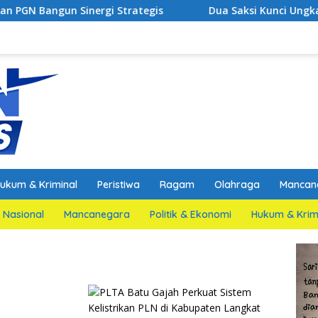
nergi Strategis
Dua Saksi Kunci Ungkap Fakta Persi
ukum & Kriminal
Peristiwa
Ragam
Olahraga
Mancan
Nasional
Mancanegara
Politik & Ekonomi
Hukum & Krim