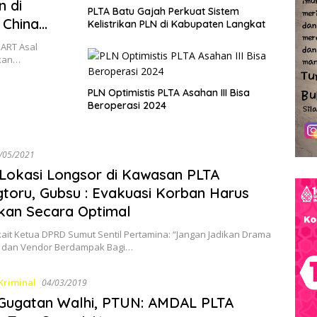
n di
PLTA Batu Gajah Perkuat Sistem
 China
Kelistrikan PLN di Kabupaten Langkat
 ART Asal
ikan…
PLN Optimistis PLTA Asahan III Bisa
Beroperasi 2024
/05/2021
 Lokasi Longsor di Kawasan PLTA
toru, Gubsu : Evakuasi Korban Harus
kan Secara Optimal
kait Ketua DPRD Sumut Sentil Pertamina: “Jangan Jadikan Drama
 dan Vendor Berdampak Bagi…
Kriminal
04/03/2019
Gugatan Walhi, PTUN: AMDAL PLTA