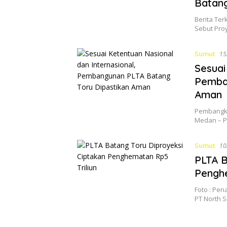
Batang
Berita Ter
Sebut Pro
Sumut
15
Sesuai
Pemban
Aman
Pembangki
Medan – P
Sumut
10
PLTA B
Penghe
Foto : Pe
PT North 