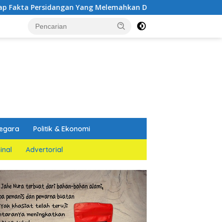
dangan Yang Melemahkan Dakwaan Jaksa Penuntut Umum
egara
Politik & Ekonomi
inal
Advertorial