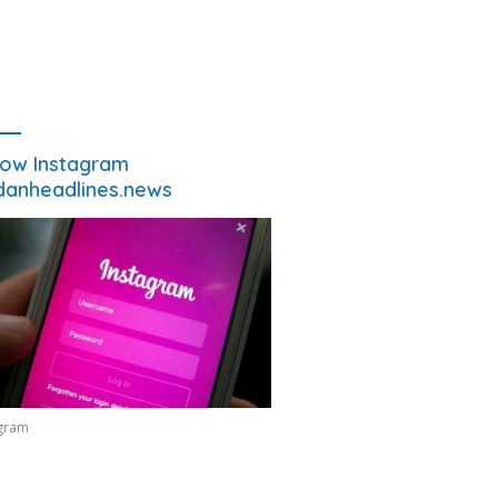
low Instagram
anheadlines.news
agram