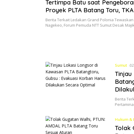
Tertimpa Batu saat Pengebora
Proyek PLTA Batang Toru, TKA
Ditemukan Tewas
Berita Terkait Ledakan Grand Polonia Tewaskan
Nagekeo, Forum Pemuda NTT Sumut Desak Maj
Sumut
02
Tinjau
Batang
Dilaku
Berita Ter
Pertamina
Hukum & 
Tolak 