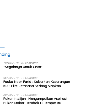
nding
10/10/2018
42 Komentar
“Segalanya Untuk Cinta”
06/05/2019
17 Komentar
Fauka Noor Farid : Kaburkan Kecurangan
KPU, Elite Petahana Sedang Siapkan
Beberapa Pengalihan Isu
20/05/2019
12 Komentar
Pakar Intelijen : Menyampaikan Aspirasi
Bukan Makar, Tembak Di Tempat Itu