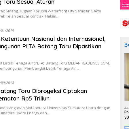
 Toru Sesuai Aturan
kait Sidang Dugaan Korupsi Waterfront City Samosir: Saksi
yek Telah Sesuai Kontrak, Hakim…
/01/2019
 Ketentuan Nasional dan Internasional,
B
gunan PLTA Batang Toru Dipastikan
t Listrik Tenaga Air (PLTA) Batang Toru MEDANHEADLINES.COM,
embangunan Pembangkit Listrik Tenaga Air…
/09/2018
atang Toru Diproyeksi Ciptakan
matan Rp5 Triliun
22
nandatanganan MoU antara Universitas Sumatera Utara dengan
Pr
Sumatera Hydro Energy dan…
Su