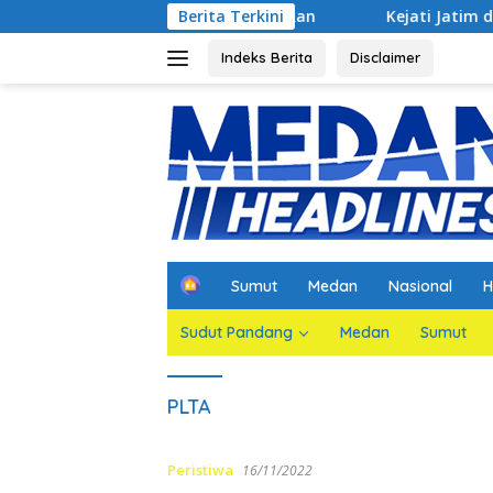
Langsung
n Jaksa Agar Dihadirkan
Berita Terkini
Kejati Jatim dan PGN Bangun Si
ke
konten
Indeks Berita
Disclaimer
H
Sumut
Medan
Nasional
H
o
m
Sudut Pandang
Medan
Sumut
e
PLTA
Peristiwa
16/11/2022