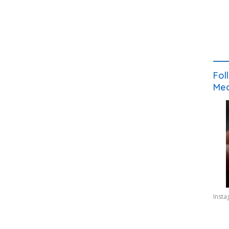
Fol
Med
Inst