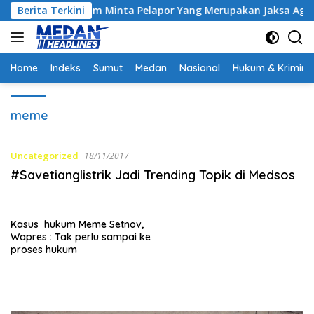
Langsung
ntrak, Hakim Minta Pelapor Yang Merupakan Jaksa Agar Dihadir
Berita Terkini
ke
konten
Home
Indeks
Sumut
Medan
Nasional
Hukum & Krimina
meme
Uncategorized
18/11/2017
#Savetianglistrik Jadi Trending Topik di Medsos
Kasus hukum Meme Setnov,
Wapres : Tak perlu sampai ke
proses hukum