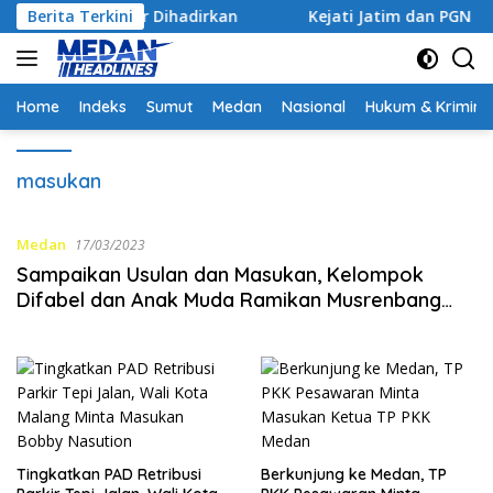
Langsung
sa Agar Dihadirkan
Berita Terkini
Kejati Jatim dan PGN Bangun Sinerg
ke
konten
Home
Indeks
Sumut
Medan
Nasional
Hukum & Krimina
masukan
Medan
17/03/2023
Sampaikan Usulan dan Masukan, Kelompok
Difabel dan Anak Muda Ramikan Musrenbang
RKPD Kota Medan 2024
Tingkatkan PAD Retribusi
Berkunjung ke Medan, TP