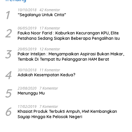
1
10/10/2018
42 Komentar
“Segalanya Untuk Cinta”
2
06/05/2019
17 Komentar
Fauka Noor Farid : Kaburkan Kecurangan KPU, Elite
Petahana Sedang Siapkan Beberapa Pengalihan Isu
3
20/05/2019
12 Komentar
Pakar Intelijen : Menyampaikan Aspirasi Bukan Makar,
Tembak Di Tempat Itu Pelanggaran HAM Berat
4
30/10/2018
11 Komentar
Adakah Kesempatan Kedua?
5
23/08/2020
7 Komentar
Menunggu Mu
6
17/02/2019
7 Komentar
Khasiat Produk Terbukti Ampuh, HWI Kembangkan
Sayap Hingga Ke Pelosok Negeri