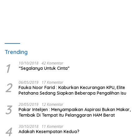
Trending
1
10/10/2018
42 Komentar
“Segalanya Untuk Cinta”
2
06/05/2019
17 Komentar
Fauka Noor Farid : Kaburkan Kecurangan KPU, Elite
Petahana Sedang Siapkan Beberapa Pengalihan Isu
3
20/05/2019
12 Komentar
Pakar Intelijen : Menyampaikan Aspirasi Bukan Makar,
Tembak Di Tempat Itu Pelanggaran HAM Berat
4
30/10/2018
11 Komentar
Adakah Kesempatan Kedua?