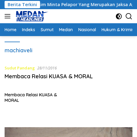
Langsung
ontrak, Hakim Minta Pelapor Yang Merupakan Jaksa Agar Dihadi
Berita Terkini
ke
konten
Home
Indeks
Sumut
Medan
Nasional
Hukum & Krimina
machiaveli
Sudut Pandang
28/11/2016
Membaca Relasi KUASA & MORAL
Membaca Relasi KUASA &
MORAL