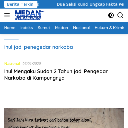
Langsung
 Strategis
Berita Terkini
Dua Saksi Kunci Ungkap Fakta Persidanga
ke
konten
Home
Indeks
Sumut
Medan
Nasional
Hukum & Krimina
inul jadi penegedar narkoba
Nasional
06/01/2020
Inul Mengaku Sudah 2 Tahun jadi Pengedar
Narkoba di Kampungnya