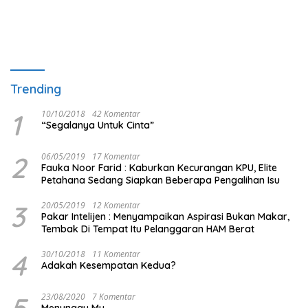
Trending
1
10/10/2018
42 Komentar
“Segalanya Untuk Cinta”
2
06/05/2019
17 Komentar
Fauka Noor Farid : Kaburkan Kecurangan KPU, Elite
Petahana Sedang Siapkan Beberapa Pengalihan Isu
3
20/05/2019
12 Komentar
Pakar Intelijen : Menyampaikan Aspirasi Bukan Makar,
Tembak Di Tempat Itu Pelanggaran HAM Berat
4
30/10/2018
11 Komentar
Adakah Kesempatan Kedua?
5
23/08/2020
7 Komentar
Menunggu Mu