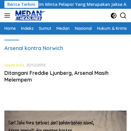
Langsung
ontrak, Hakim Minta Pelapor Yang Merupakan Jaksa Agar Dihadi
Berita Terkini
ke
konten
Home
Indeks
Sumut
Medan
Nasional
Hukum & Krimina
Arsenal kontra Norwich
sepak bola
02/12/2019
Ditangani Freddie Ljunberg, Arsenal Masih
Melempem