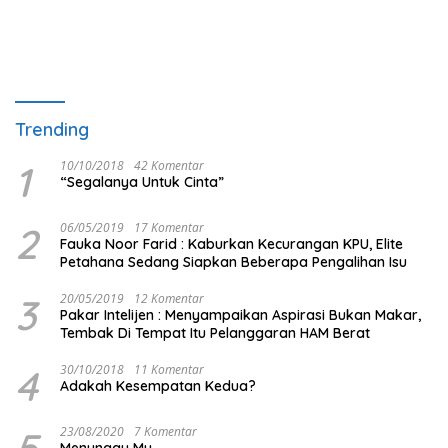
Trending
1
10/10/2018
42 Komentar
“Segalanya Untuk Cinta”
2
06/05/2019
17 Komentar
Fauka Noor Farid : Kaburkan Kecurangan KPU, Elite
Petahana Sedang Siapkan Beberapa Pengalihan Isu
3
20/05/2019
12 Komentar
Pakar Intelijen : Menyampaikan Aspirasi Bukan Makar,
Tembak Di Tempat Itu Pelanggaran HAM Berat
4
30/10/2018
11 Komentar
Adakah Kesempatan Kedua?
5
23/08/2020
7 Komentar
Menunggu Mu