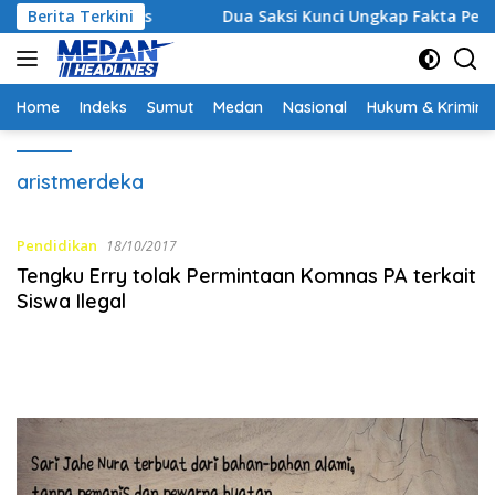
Langsung
 Strategis
Berita Terkini
Dua Saksi Kunci Ungkap Fakta Persidanga
ke
konten
Home
Indeks
Sumut
Medan
Nasional
Hukum & Krimina
aristmerdeka
Pendidikan
18/10/2017
Tengku Erry tolak Permintaan Komnas PA terkait
Siswa Ilegal